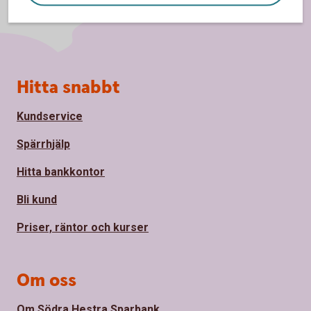
Sidfot
Hitta snabbt
Kundservice
Spärrhjälp
Hitta bankkontor
Bli kund
Priser, räntor och kurser
Om oss
Om Södra Hestra Sparbank