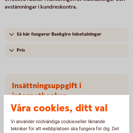
avstämningar i kundreskontra.
Så här fungerar Bankgiro Inbetalningar
Pris
Insättningsuppgift i
internetbanken
Våra cookies, ditt val
I internetbanken får du snabbt och enkelt tillgång till
aktuell information om inbetalningar som gjorts till
Vi använder nödvändiga cookieseller liknande
ditt företagskonto via Bankgirot.
tekniker för att webbplatsen ska fungera för dig. Det