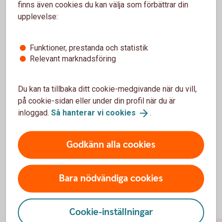
finns även cookies du kan välja som förbättrar din
Insättningsuppgift i
internetbanken
upplevelse:
Funktioner, prestanda och statistik
Relevant marknadsföring
För att se detta innehåll behöver du först
godkänna cookies för Funktioner, prestanda
och statistik.
Du kan ta tillbaka ditt cookie-medgivande när du vill,
på cookie-sidan eller under din profil när du är
Inställningar för cookies
inloggad.
Så hanterar vi
cookies
.
Godkänn alla cookies
Bara nödvändiga cookies
Cookie-inställningar