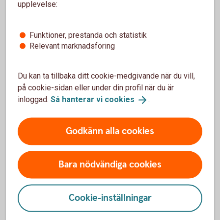
upplevelse:
Ta betalt av dina kunder
Funktioner, prestanda och statistik
Relevant marknadsföring
Med Swedbank Pays plattform för butik och e-
handel får du allt du behöver för att på ett smidigt
sätt kunna ta betalt av dina kunder – var de än
Du kan ta tillbaka ditt cookie-medgivande när du vill,
befinner sig.
på cookie-sidan eller under din profil när du är
inloggad.
Så hanterar vi
cookies
.
Ta betalt i butik och
online
Godkänn alla cookies
Ta betalt med Swish
Bara nödvändiga cookies
Erbjud dina kunder att swisha! Swish Handel
förenklar framför allt för e-handelsföretag som har
fler betalsätt, kassa och/eller varukorg för
Cookie-inställningar
utcheckning.