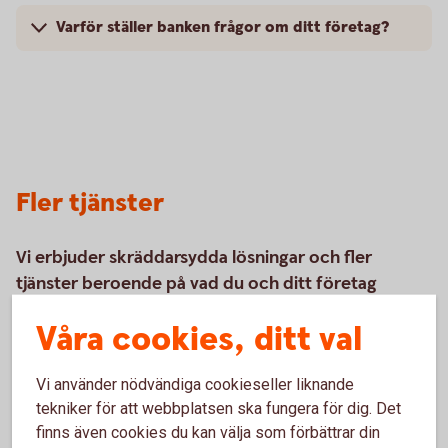
Varför ställer banken frågor om ditt företag?
Fler tjänster
Vi erbjuder skräddarsydda lösningar och fler
tjänster beroende på vad du och ditt företag
behöver. Med rätt konton, kort och smidiga sätt att
Våra cookies, ditt val
betala och ta betalt kan du fokusera på att driva
ditt företag.
Vi använder nödvändiga cookieseller liknande
tekniker för att webbplatsen ska fungera för dig. Det
finns även cookies du kan välja som förbättrar din