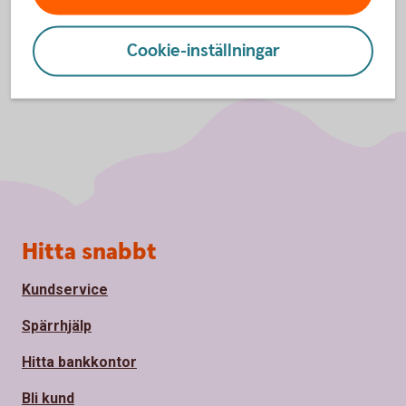
Cookie-inställningar
Sidfot
Hitta snabbt
Kundservice
Spärrhjälp
Hitta bankkontor
Bli kund