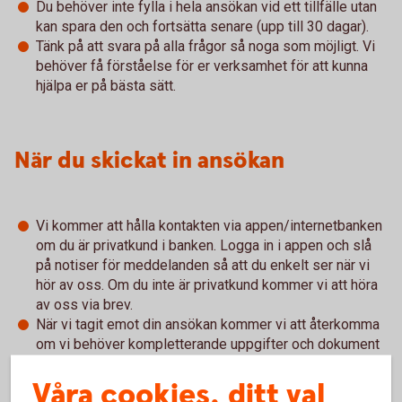
Du behöver inte fylla i hela ansökan vid ett tillfälle utan
kan spara den och fortsätta senare (upp till 30 dagar).
Tänk på att svara på alla frågor så noga som möjligt. Vi
behöver få förståelse för er verksamhet för att kunna
hjälpa er på bästa sätt.
När du skickat in ansökan
Vi kommer att hålla kontakten via appen/internetbanken
om du är privatkund i banken. Logga in i appen och slå
på notiser för meddelanden så att du enkelt ser när vi
hör av oss. Om du inte är privatkund kommer vi att höra
av oss via brev.
När vi tagit emot din ansökan kommer vi att återkomma
om vi behöver kompletterande uppgifter och dokument
som till exempel köpeavtal/överlåtelseavtal.
Våra cookies, ditt val
Om du i samband med ägarbytet ändrar inriktning på