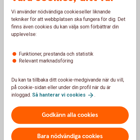
verksamheten kommer vi också behöva ta del av
affärsplan och budget.
Vi använder nödvändiga cookieseller liknande
tekniker för att webbplatsen ska fungera för dig. Det
finns även cookies du kan välja som förbättrar din
upplevelse:
Varför ställer banken frågor om ditt företag?
Funktioner, prestanda och statistik
Relevant marknadsföring
Du kan ta tillbaka ditt cookie-medgivande när du vill,
på cookie-sidan eller under din profil när du är
För att se detta innehåll behöver du först
inloggad.
Så hanterar vi
cookies
.
godkänna cookies för Funktioner, prestanda
och statistik.
Godkänn alla cookies
Inställningar för cookies
Bara nödvändiga cookies