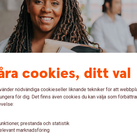
åra cookies, ditt val
er skriva under med BankID i företagets e-tjänst – på
vänder nödvändiga cookieseller liknande tekniker för att webbpl
ungera för dig. Det finns även cookies du kan välja som förbättra
evelse:
unktioner, prestanda och statistik
nkID-inloggning i företagets e-
elevant marknadsföring