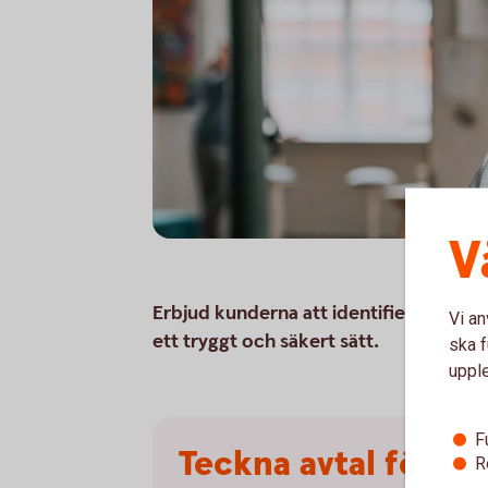
V
Erbjud kunderna att identifiera sig ell
Vi an
ett tryggt och säkert sätt.
ska f
uppl
F
Teckna avtal för Ba
R