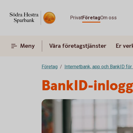
Privat
Företag
Om oss
Meny
Våra företagstjänster
Er ve
Företag
Internetbank, app och BankID för
BankID-inloggn