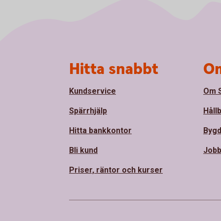
Sidfot
Hitta snabbt
Om
Kundservice
Om S
Spärrhjälp
Håll
Hitta bankkontor
Bygd
Bli kund
Jobb
Priser, räntor och kurser