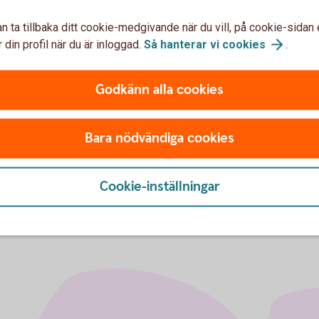
 för BankID via mejl.
n ta tillbaka ditt cookie-medgivande när du vill, på cookie-sidan 
 din profil när du är inloggad.
Så hanterar vi
cookies
.
nvända BankID till och en uppskattning hur många
r år.
Godkänn alla cookies
 på hur vi kan hjälpa ditt företag på bästa sätt.
Bara nödvändiga cookies
Cookie-inställningar