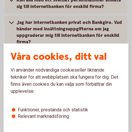
Kan alla med ett svenskt personnummer ansluta
sig till internetbanken för enskild firma?
Jag har internetbanken privat och Bankgiro. Vad
händer med insättningsuppgifterna om jag
uppgraderar mig till internetbanken för enskild
firma?
Våra cookies, ditt val
Visas historik för uppdrag, t.ex. betalningar som
är gjorda, i privatdelen eller företagsdelen av
Vi använder nödvändiga cookieseller liknande
internetbanken för enskild firma?
tekniker för att webbplatsen ska fungera för dig. Det
finns även cookies du kan välja som förbättrar din
Finns det någon beloppsgräns för överföringar
upplevelse:
och betalningar via
internetbanken/mobilbanken?
Funktioner, prestanda och statistik
Relevant marknadsföring