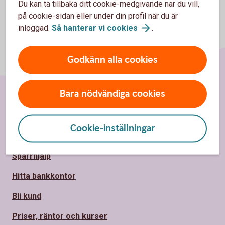
Du kan ta tillbaka ditt cookie-medgivande när du vill,
på cookie-sidan eller under din profil när du är
inloggad.
Så hanterar vi
cookies
.
Godkänn alla cookies
Bara nödvändiga cookies
Sidfot
Hitta snabbt
Cookie-inställningar
Kundservice
Spärrhjälp
Hitta bankkontor
Bli kund
Priser, räntor och kurser