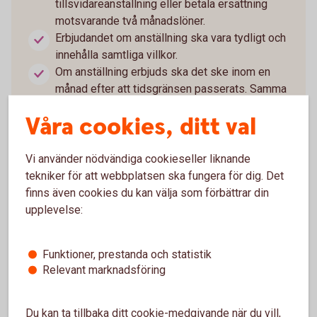
tillsvidareanställning eller betala ersättning
motsvarande två månadslöner.
Erbjudandet om anställning ska vara tydligt och
innehålla samtliga villkor.
Om anställning erbjuds ska det ske inom en
månad efter att tidsgränsen passerats. Samma
tidsfrist gäller om företaget i stället väljer att
Våra cookies, ditt val
betala ersättning.
Tackar personen ja upphör anställningen i
bemanningsföretaget när den nya anställningen
Vi använder nödvändiga cookieseller liknande
börjar.
tekniker för att webbplatsen ska fungera för dig. Det
Tackar personen nej fortsätter anställningen i
finns även cookies du kan välja som förbättrar din
bemanningsföretaget som tidigare.
upplevelse:
Egenföretagare och konsulter som arbetar som
specialister omfattas inte av regeln.
Funktioner, prestanda och statistik
Relevant marknadsföring
Du kan ta tillbaka ditt cookie-medgivande när du vill,
Läs mer om nya reglerna
(riksdagen.se)