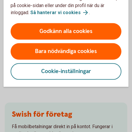
på cookie-sidan eller under din profil när du är
inloggad.
Så hanterar vi
cookies
.
Behöver du hjälp med
Godkänn alla cookies
juridiken?
Bara nödvändiga cookies
Vi kan hjälpa dig med till exempel aktieägaravtal,
konsultavtal och anställningsavtal.
Cookie-inställningar
Juridiska tjänster för
företag
Swish för företag
Få mobilbetalningar direkt in på kontot. Fungerar i