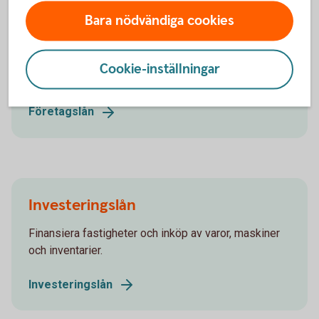
Finansieringstjänster företag
Bara nödvändiga cookies
Cookie-inställningar
Lån och finansiera
Företagslån
Investeringslån
Finansiera fastigheter och inköp av varor, maskiner
och inventarier.
Investeringslån