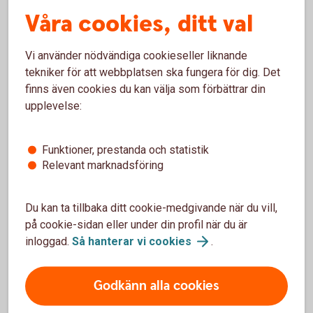
Planerar du en större investering, som att köpa fastighet
Våra cookies, ditt val
eller expandera verksamheten? Då är det en god idé att
prata med oss tidigt i processen. På så sätt kan vi
Vi använder nödvändiga cookieseller liknande
tillsammans se över vilka finansieringsalternativ som finns
tekniker för att webbplatsen ska fungera för dig. Det
och hur investeringen kan genomföras på ett hållbart sätt.
finns även cookies du kan välja som förbättrar din
upplevelse:
Behöver du lån till ditt
Funktioner, prestanda och statistik
Relevant marknadsföring
företag?
Med ett investeringslån kan ni låna till era behov.
Du kan ta tillbaka ditt cookie-medgivande när du vill,
Räkna på kostnaden och ansök om lån.
på cookie-sidan eller under din profil när du är
inloggad.
Så hanterar vi
cookies
.
Så ansöker du om lån till
företaget
Godkänn alla cookies