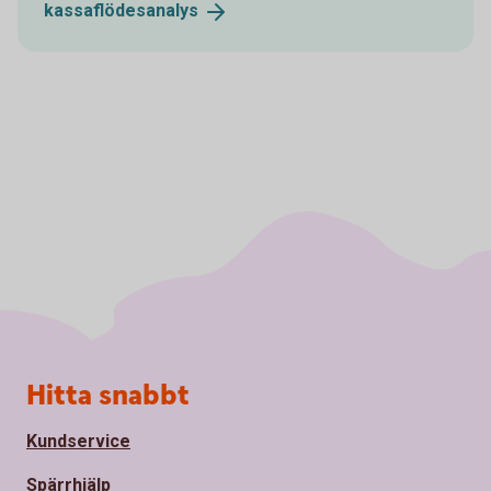
kassaflödesanalys
Sidfot
Hitta snabbt
Kundservice
Spärrhjälp