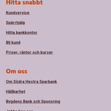
Sidfot
Hitta snabbt
Kundservice
Spärrhjälp
Hitta bankkontor
Bli kund
Priser, räntor och kurser
Om oss
Om Södra Hestra Sparbank
Hållbarhet
Bygdens Bank och Sponsring