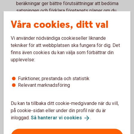
beräkningar ger bättre förutsättningar att bedöma
satsningen och förklara företagets planer om du
behöver finansiering.
Våra cookies, ditt val
Vilken kompetens behöver företaget?
Planera för fler medarbetare. Om företaget ska växa
Vi använder nödvändiga cookieseller liknande
kan du behöva anställa fler. Då handlar det inte bara
tekniker för att webbplatsen ska fungera för dig. Det
om att hitta rätt kompetens, utan också om att skapa
finns även cookies du kan välja som förbättrar din
förutsättningar för medarbetarna att vilja stanna.
upplevelse:
Fundera på hur ledarskapet och företagskulturen kan
påverkas när ni blir fler. Det som fungerade när
Funktioner, prestanda och statistik
företaget var litet kan behöva utvecklas när
Relevant marknadsföring
verksamheten växer.
Vad behöver du själv släppa eller
Du kan ta tillbaka ditt cookie-medgivande när du vill,
delegera?
på cookie-sidan eller under din profil när du är
inloggad.
Så hanterar vi
cookies
.
När företaget växer blir det ofta svårare att vara
involverad i alla delar av verksamheten.