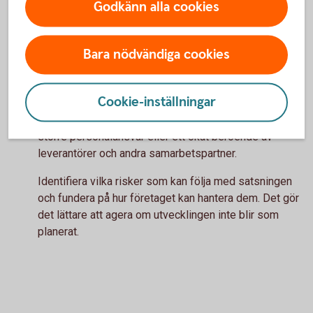
Godkänn alla cookies
Fundera därför på vilka uppgifter du behöver fortsätta
ansvara för och vad andra kan ta över. Att delegera kan
frigöra tid till de frågor där du gör störst skillnad för
Bara nödvändiga cookies
företagets fortsatta utveckling.
Vilka risker kan tillväxten innebära?
Cookie-inställningar
Tillväxt innebär möjligheter, men kan också föra med
sig nya risker. Det kan handla om ökade kostnader,
större personalansvar eller ett ökat beroende av
leverantörer och andra samarbetspartner.
Identifiera vilka risker som kan följa med satsningen
och fundera på hur företaget kan hantera dem. Det gör
det lättare att agera om utvecklingen inte blir som
planerat.