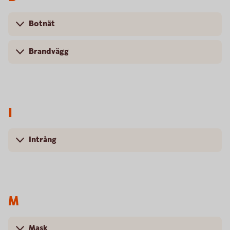
Botnät
Brandvägg
I
Intrång
M
Mask