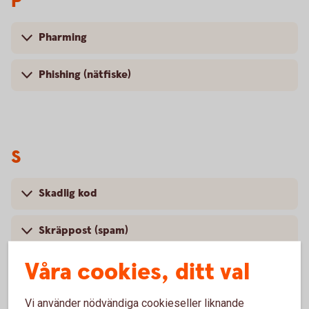
P
Pharming
Phishing (nätfiske)
S
Skadlig kod
Skräppost (spam)
Våra cookies, ditt val
Smishing (sms-fiske)
Vi använder nödvändiga cookieseller liknande
Social manipulering