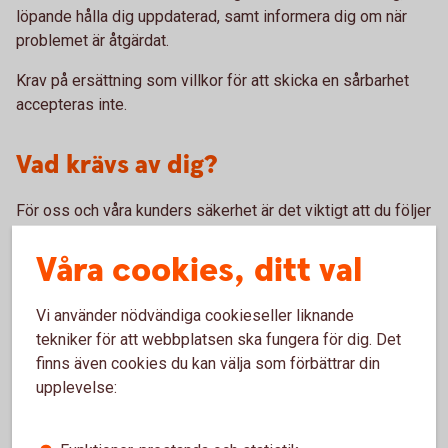
löpande hålla dig uppdaterad, samt informera dig om när
problemet är åtgärdat.
Krav på ersättning som villkor för att skicka en sårbarhet
accepteras inte.
Vad krävs av dig?
För oss och våra kunders säkerhet är det viktigt att du följer
god sed, det vill säga att:
Våra cookies, ditt val
Du inte utnyttjar sårbarheten för att nå, eller försöka nå
information som inte tillhör dig.
Vi använder nödvändiga cookieseller liknande
Du inte utnyttjar sårbarheten för att ta bort eller
tekniker för att webbplatsen ska fungera för dig. Det
modifiera information.
Du inte påverkar tillgängligheten på våra tjänster genom
finns även cookies du kan välja som förbättrar din
till exempel överbelastningsattacker.
upplevelse:
Du ger oss en möjlighet att åtgärda den inrapporterade
sårbarheten innan du offentliggör denna.