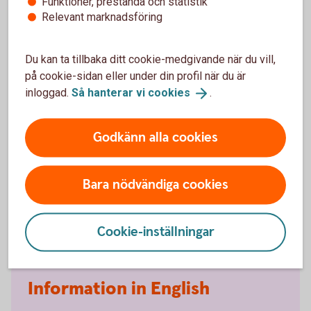
Funktioner, prestanda och statistik
Relevant marknadsföring
Kan du tipsa anonymt?
Ja, men då kan vi inte svara tillbaka och hålla dig
Du kan ta tillbaka ditt cookie-medgivande när du vill,
uppdaterad om status.
på cookie-sidan eller under din profil när du är
inloggad.
Så hanterar vi
cookies
.
PGP-nyckel
Godkänn alla cookies
PGP-nyckel
Key ID:
98123425
Bara nödvändiga cookies
Fingerprint:
6D10 38EF FFF3 F5F2 22D0 A77E F639 0609
9812 3425
Cookie-inställningar
Information in English