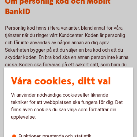
Om personlig kod och Mobilt
BankID
Personlig kod finns i flera varianter, bland annat för våra
tjänster när du ringer vårt Kundcenter. Koden är personlig
och får inte användas av någon annan än dig själv.
Säkerheten bygger på att du väljer en bra kod och att du
skyddar koden. En bra kod ska en annan person inte kunna
gissa. Koden ska förvaras på ett säkert sätt, som bara du
känner till och att dess samband med tjänsten inte framgår.
Våra cookies, ditt val
Så skaffar du personlig kod
Vi använder nödvändiga cookieseller liknande
tekniker för att webbplatsen ska fungera för dig. Det
Vid anslutningstillfället väljer du en femsiffrig kod som du
finns även cookies du kan välja som förbättrar din
använder för att identifiera dig när du ringer Kundcenter.
upplevelse:
Du ansluter dig direkt i internetbanken. Är du ny kund i
Södra Hestra Sparbank eller vill prata med oss personligen
Funktioner, prestanda och statistik