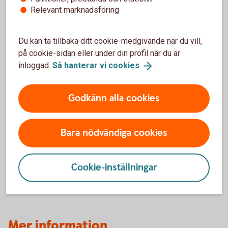
är du välkommen in på närmaste bankkontor.
Relevant marknadsföring
Din personliga kod kan du byta när som helst i
internetbanken eller i självbetjäning:
Du kan ta tillbaka ditt cookie-medgivande när du vill,
på cookie-sidan eller under din profil när du är
Ring Kundcenter Privat på 0771-22 11 22 eller Företag
på 0771-33 44 33.
inloggad.
Så hanterar vi
cookies
.
Välj 1# för självbetjäning.
Välj därefter 92# och byt din kod enligt
Godkänn alla cookies
instruktionsrösten.
Så skaffar du Mobilt BankID
Bara nödvändiga cookies
Även Mobilt BankID skaffar du direkt i internetbanken.
Cookie-inställningar
Läs mer om Mobilt
BankID
Mer information