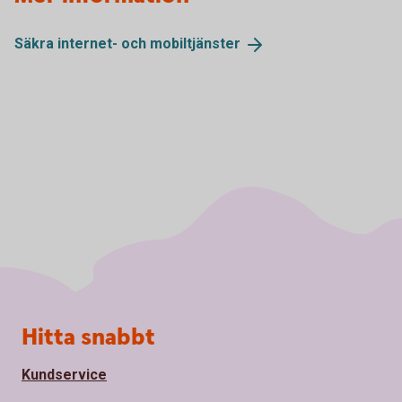
Säkra internet- och
mobiltjänster
Sidfot
Hitta snabbt
Kundservice