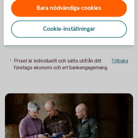
Avgift
Bara nödvändiga cookies
Prisförslag via offert
1
Cookie-inställningar
Uppläggningsavgift
1 500 kr
Priset är individuellt och sätts utifrån ditt
Tillbaka
1
företags ekonomi och ert bankengagemang.