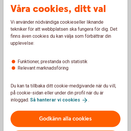
EU-ersättningarna i form av gårdsstöd, djurbidrag,
Våra cookies, ditt val
miljöstöd med flera betalas vanligen ut i slutet av året.
Kostnaderna i företaget uppkommer däremot under
hela året. Detta gör att likviditetsbrist kan uppstå.
Vi använder nödvändiga cookieseller liknande
EU-krediten fungerar då som ett förskott fram till
tekniker för att webbplatsen ska fungera för dig. Det
utbetalningen. Likviditeten förstärks och du undviker
finns även cookies du kan välja som förbättrar din
dyra leverantörsskulder.
upplevelse:
När din EU-ersättning har beviljats av myndigheten
eller när du har en ansökan som underlag, kan du få
EU-kredit efter sedvanlig kreditprövning. I samband
Funktioner, prestanda och statistik
med att du får EU-ersättningen betalar du tillbaka lånet
Relevant marknadsföring
till banken.
Du kan ta tillbaka ditt cookie-medgivande när du vill,
på cookie-sidan eller under din profil när du är
inloggad.
Så hanterar vi
cookies
.
Offert/pris och räntor
Godkänn alla cookies
EU-kredit