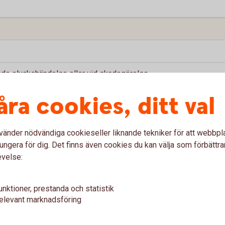
ande olyckshändelse eller vid skadegörelse
åra cookies, ditt val
trymme
egörelse
vänder nödvändiga cookieseller liknande tekniker för att webbpl
gistrerat fordon
ungera för dig. Det finns även cookies du kan välja som förbättra
evelse:
unktioner, prestanda och statistik
elevant marknadsföring