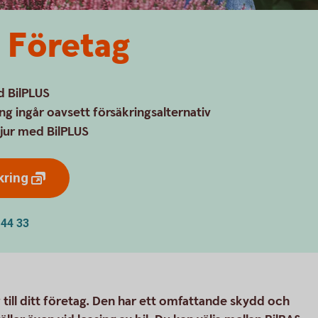
g Företag
ed BilPLUS
ng ingår oavsett försäkringsalternativ
djur med BilPLUS
kring
 44 33
 till ditt företag. Den har ett omfattande skydd och