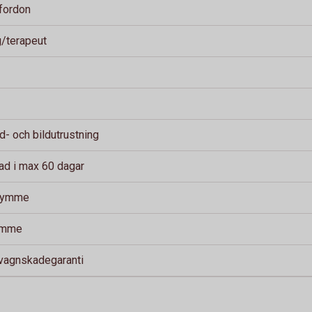
fordon
g/terapeut
ud- och bildutrustning
ad i max 60 dagar
trymme
timme
 vagnskadegaranti