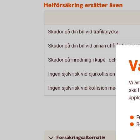
Helförsäkring ersätter även
Skador på din bil vid trafikolycka
Skador på din bil vid annan utifrån komm
V
Skador på inredning i kupé- och bagageu
Ingen självrisk vid djurkollision och skad
Vi an
Ingen självrisk vid kollision med utlandsre
ska f
uppl
F
R
Försäkringsalternativ