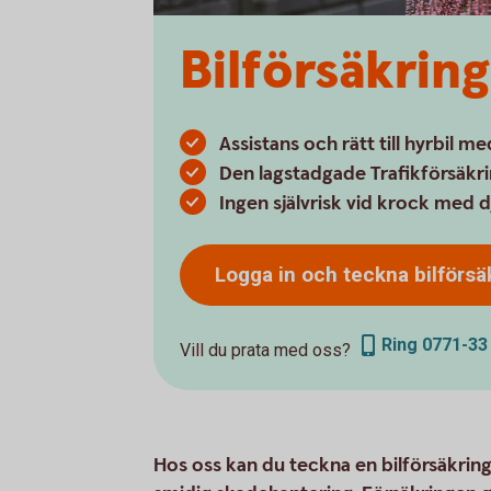
Bilförsäkrin
Assistans och rätt till hyrbil m
Den lagstadgade Trafikförsäkri
Ingen självrisk vid krock med 
Logga in och teckna
bilförsä
Ring 0771-33
Vill du prata med oss?
Hos oss kan du teckna en bilförsäkring