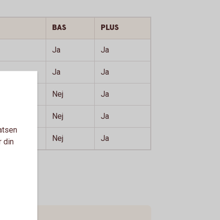
BAS
PLUS
Ja
Ja
Ja
Ja
Nej
Ja
Nej
Ja
atsen
Nej
Ja
r din