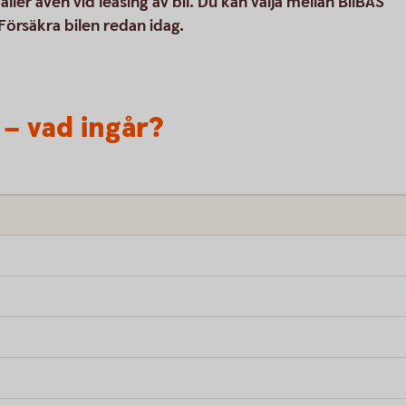
ler även vid leasing av bil. Du kan välja mellan BilBAS
 Försäkra bilen redan idag.
 – vad ingår?