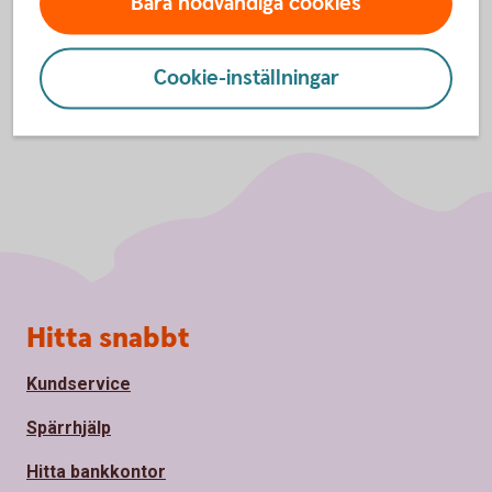
Bara nödvändiga cookies
Cookie-inställningar
Sidfot
Hitta snabbt
Kundservice
Spärrhjälp
Hitta bankkontor