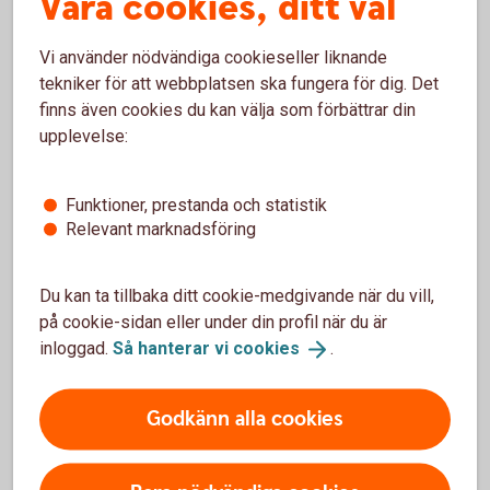
Våra cookies, ditt val
AB
Vi använder nödvändiga cookieseller liknande
Folksam Ömsesidig Sakförsäkring AB
tekniker för att webbplatsen ska fungera för dig. Det
106 60 Stockholm
finns även cookies du kan välja som förbättrar din
upplevelse:
Försäkringar där Folksam ömsesidig
Funktioner, prestanda och statistik
sakförsäkring är försäkringsgivare
Relevant marknadsföring
Du kan ta tillbaka ditt cookie-medgivande när du vill,
på cookie-sidan eller under din profil när du är
För att se detta innehåll behöver du först
inloggad.
Så hanterar vi
cookies
.
godkänna cookies för Funktioner, prestanda
och statistik.
Godkänn alla cookies
Inställningar för cookies