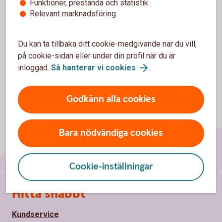
Funktioner, prestanda och statistik
Relevant marknadsföring
Avser svenska och nordiska aktier.
Tillbaka
1
Du kan ta tillbaka ditt cookie-medgivande när du vill,
på cookie-sidan eller under din profil när du är
inloggad.
Så hanterar vi cookies
.
Godkänn alla cookies
Bara nödvändiga cookies
Cookie-inställningar
Sidfot
Hitta snabbt
Kundservice