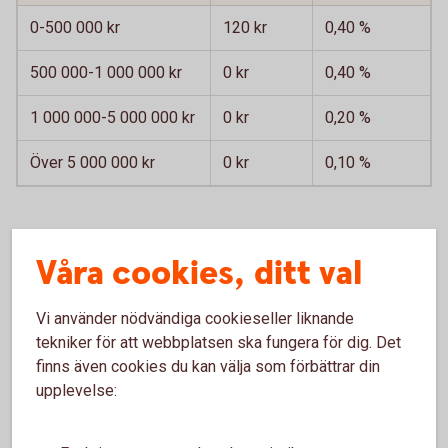
0-500 000 kr
120 kr
0,40 %
500 000-1 000 000 kr
0 kr
0,40 %
1 000 000-5 000 000 kr
0 kr
0,20 %
Över 5 000 000 kr
0 kr
0,10 %
Förvaltningsavgift för valda fonder tillkommer.
Våra cookies, ditt val
Courtage
1
om 0,09 procent via internetbanken och 0,50
Vi använder nödvändiga cookieseller liknande
procent på bankkontor eller via Kundcenter.
tekniker för att webbplatsen ska fungera för dig. Det
Ingen försäkringsavgift för innehav överstigande 500 000
finns även cookies du kan välja som förbättrar din
kr i följande utvalda fondportföljer.
upplevelse:
Swedbank Roburs Private Banking-portföljer
Indecap Fondguide Bas och Offensiv (Sparbankerna)