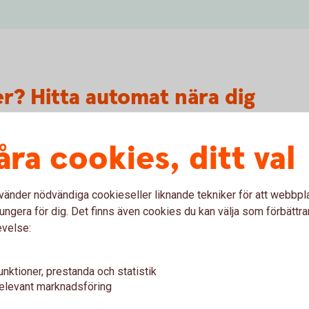
er? Hitta automat nära dig
åra cookies, ditt val
Kontanten
om är privatkund hos oss. I
Cirka 450 automater i Sveri
vänder nödvändiga cookieseller liknande tekniker för att webbpl
åsom euro.
närheten.
ungera för dig. Det finns även cookies du kan välja som förbättra
evelse:
at.se)
Kontantens uttagsauto
unktioner, prestanda och statistik
elevant marknadsföring
verige, kan det tillkomma extra avgifter som