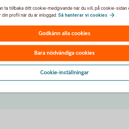
å skärmen innan du gör uttaget.
n ta tillbaka ditt cookie-medgivande när du vill, på cookie-sidan 
 din profil när du är inloggad.
Så hanterar vi
cookies
.
Godkänn alla cookies
ativ till kontanter
Bara nödvändiga cookies
ilket gör att du slipper ta ut eller sätta in
Cookie-inställningar
enkelt, i internetbanken eller appen Sparbanken