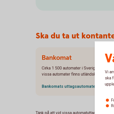
Ska du ta ut kontant
V
Bankomat
Cirka 1 500 automater i Sverige för dig s
Vi an
vissa automater finns utländsk valuta, s
ska f
uppl
Bankomats uttagsautomater
(bankom
F
R
Tänk på att vid vissa automatuttag, även i S