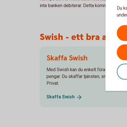
inte banken debiterar. Detta kommuniceras p
Du ka
under
Swish - ett bra altern
Skaffa Swish
Med Swish kan du enkelt föra över pengar v
pengar. Du skaffar tjänsten, snabbt och 
Privat.
Skaffa
Swish