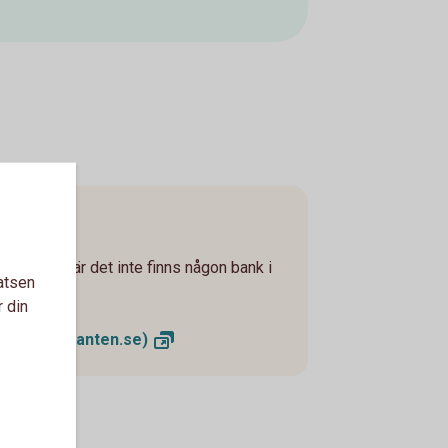
ge - ofta där det inte finns någon bank i
atsen
r din
mater
(kontanten.se)