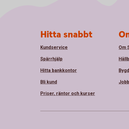
Sidfot
Hitta snabbt
Om
Kundservice
Om S
Spärrhjälp
Håll
Hitta bankkontor
Bygd
Bli kund
Jobb
Priser, räntor och kurser