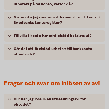
utbetald på fel konto, varför då?
När måste jag som senast ha anmält mitt konto i
Swedbanks kontoregister?
Till vilket konto har mitt elstöd betalats ut?
Går det att få elstöd utbetalt till bankkonto
utomlands?
Frågor och svar om inlösen av avi
Hur kan jag lösa in en utbetalningsavi för
elstödet?