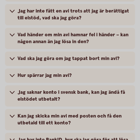
Jag har inte fått en avi trots att jag är berättigat
till elstöd, vad ska jag göra?
Vad händer om min avi hamnar fel i händer – kan
någon annan än jag lösa in den?
Vad ska jag göra om jag tappat bort min avi?
Hur spärrar jag min avi?
Jag saknar konto i svensk bank, kan jag ändå få
elstödet utbetalt?
Kan jag skicka min avi med posten och få den
utbetald till ett konto?
Jag har inte BankID, hur ska jag göra för att lösa