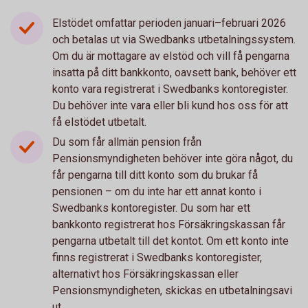
Elstödet omfattar perioden januari–februari 2026
och betalas ut via Swedbanks utbetalningssystem.
Om du är mottagare av elstöd och vill få pengarna
insatta på ditt bankkonto, oavsett bank, behöver ett
konto vara registrerat i Swedbanks kontoregister.
Du behöver inte vara eller bli kund hos oss för att
få elstödet utbetalt.
Du som får allmän pension från
Pensionsmyndigheten behöver inte göra något, du
får pengarna till ditt konto som du brukar få
pensionen – om du inte har ett annat konto i
Swedbanks kontoregister. Du som har ett
bankkonto registrerat hos Försäkringskassan får
pengarna utbetalt till det kontot. Om ett konto inte
finns registrerat i Swedbanks kontoregister,
alternativt hos Försäkringskassan eller
Pensionsmyndigheten, skickas en utbetalningsavi
ut.