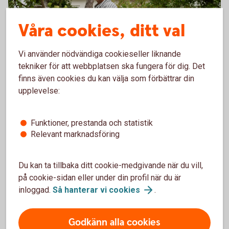
Våra cookies, ditt val
Vi använder nödvändiga cookieseller liknande
tekniker för att webbplatsen ska fungera för dig. Det
finns även cookies du kan välja som förbättrar din
Gör en energikoll - minska din
upplevelse:
energiförbrukning
Funktioner, prestanda och statistik
Få tips på energismarta åtgärder
Relevant marknadsföring
Sänk dina kostnader
Bra för plånboken - och för miljön
Du kan ta tillbaka ditt cookie-medgivande när du vill,
på cookie-sidan eller under din profil när du är
Gör en
energikoll
inloggad.
Så hanterar vi
cookies
.
Godkänn alla cookies