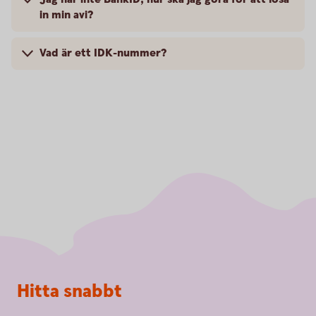
in min avi?
Vad är ett IDK-nummer?
Sidfot
Hitta snabbt