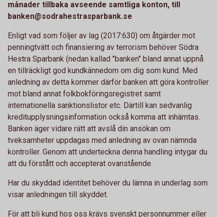
månader tillbaka avseende samtliga konton, till
banken@sodrahestrasparbank.se
Enligt vad som följer av lag (2017:630) om åtgärder mot
penningtvätt och finansiering av terrorism behöver Södra
Hestra Sparbank (nedan kallad "banken" bland annat uppnå
en tillräckligt god kundkännedom om dig som kund. Med
anledning av detta kommer därför banken att göra kontroller
mot bland annat folkbokföringsregistret samt
internationella sanktionslistor etc. Därtill kan sedvanlig
kreditupplysningsinformation också komma att inhämtas.
Banken äger vidare rätt att avslå din ansökan om
tveksamheter uppdagas med anledning av ovan nämnda
kontroller. Genom att underteckna denna handling intygar du
att du förstått och accepterat ovanstående.
Har du skyddad identitet behöver du lämna in underlag som
visar anledningen till skyddet.
För att bli kund hos oss krävs svenskt personnummer eller