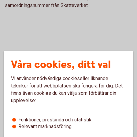
samordningsnummer från Skatteverket.
Våra cookies, ditt val
Vi använder nödvändiga cookieseller liknande
För att se detta innehåll behöver du först
tekniker för att webbplatsen ska fungera för dig. Det
godkänna cookies för Funktioner, prestanda
finns även cookies du kan välja som förbättrar din
och statistik.
upplevelse:
Inställningar för cookies
Funktioner, prestanda och statistik
Relevant marknadsföring