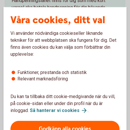
Handpenningslånet finns för dig som med kort
varsel ska betala handpenning för din blivande
bostad.
Våra cookies, ditt val
Handpenningslån
Vi använder nödvändiga cookieseller liknande
tekniker för att webbplatsen ska fungera för dig. Det
finns även cookies du kan välja som förbättrar din
upplevelse:
Låna till bostad
Funktioner, prestanda och statistik
Relevant marknadsföring
Räkna på bolån
Du kan ta tillbaka ditt cookie-medgivande när du vill,
Skaffa lånelöfte
på cookie-sidan eller under din profil när du är
inloggad.
Så hanterar vi
cookies
.
Ansök om bolån
Godkänn alla cookies