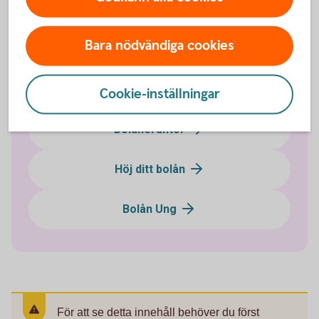
Ändra ditt bolån
Bara nödvändiga cookies
Flytta ditt bolån till oss
Övriga bolånetjänster
Cookie-inställningar
Bolåneräntor
Höj ditt bolån
Bolån Ung
För att se detta innehåll behöver du först