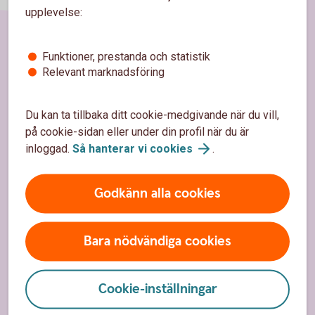
upplevelse:
Sidfot
Funktioner, prestanda och statistik
Hitta snabbt
Relevant marknadsföring
Kundservice
Du kan ta tillbaka ditt cookie-medgivande när du vill,
Spärrhjälp
på cookie-sidan eller under din profil när du är
inloggad.
Så hanterar vi
cookies
.
Hitta bankkontor
Bli kund
Godkänn alla cookies
Priser, räntor och kurser
Bara nödvändiga cookies
Om oss
Cookie-inställningar
Om Södra Hestra Sparbank