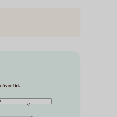
 över tid.
kr