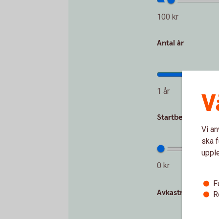
100 kr
Antal år
1 år
V
Startbelopp (kr)
Vi an
ska f
uppl
0 kr
F
Avkastning per år
R