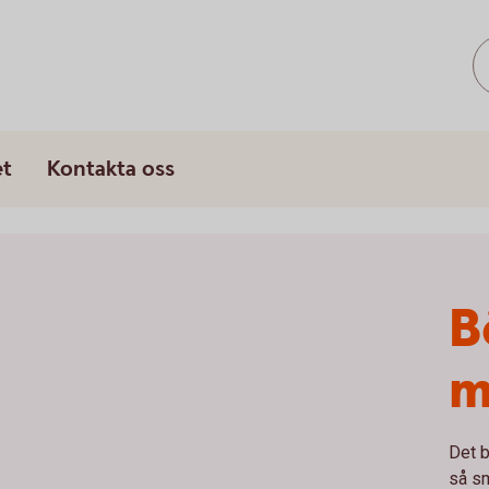
et
Kontakta oss
B
m
Det b
så s