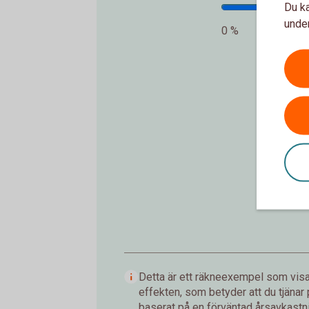
Du ka
under
0 %
In
Detta är ett räkneexempel som visar
effekten, som betyder att du tjänar
baserat på en förväntad årsavkastnin