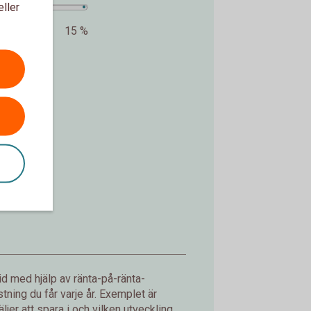
eller
15 %
kr.
d med hjälp av ränta-på-ränta-
ning du får varje år. Exemplet är
jer att spara i och vilken utveckling