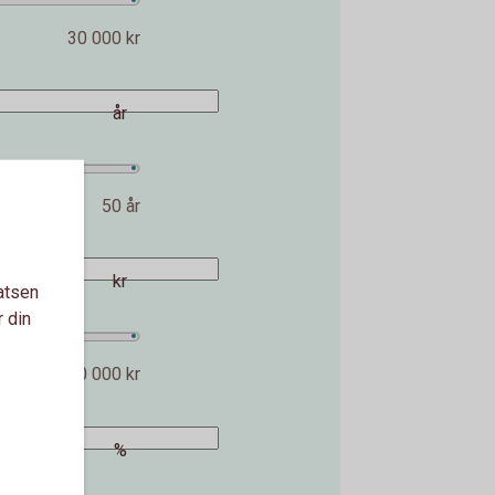
30 000 kr
år
50 år
kr
atsen
r din
2 000 000 kr
%