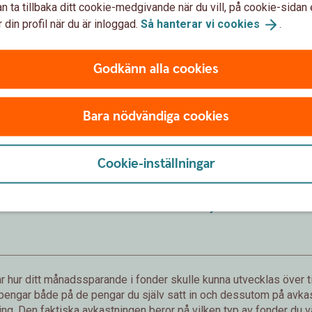
n ta tillbaka ditt cookie-medgivande när du vill, på cookie-sidan 
 din profil när du är inloggad.
Så hanterar vi
cookies
.
Godkänn alla cookies
Förväntat sparbelopp om 10 år
172 019 kr
Bara nödvändiga cookies
sättningar från dig är 120 000 kr.
Förväntad avkastning är +52 019 
Cookie-inställningar
Logga in och börja månadsspara
Inte kund än?
Bli
kund
 hur ditt månadssparande i fonder skulle kunna utvecklas över ti
 pengar både på de pengar du själv satt in och dessutom på avkast
g. Den faktiska avkastningen beror på vilken typ av fonder du väl