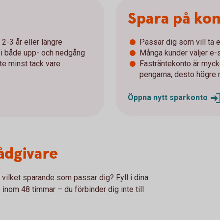
Spara på ko
2-3 år eller längre
Passar dig som vill ta e
r i både upp- och nedgång
Många kunder väljer e-s
nte minst tack vare
Fasträntekonto är mycke
pengarna, desto högre 
Öppna nytt
sparkonto
rådgivare
r vilket sparande som passar dig? Fyll i dina
 inom 48 timmar – du förbinder dig inte till