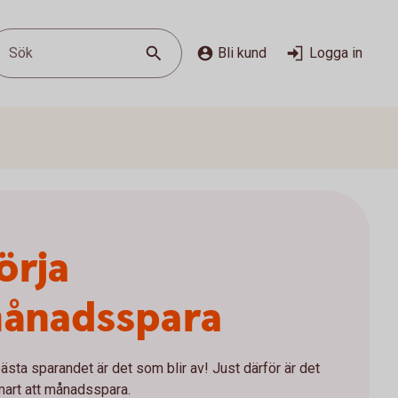
Sök
Bli kund
Logga in
örja
ånadsspara
ästa sparandet är det som blir av! Just därför är det
mart att månadsspara.