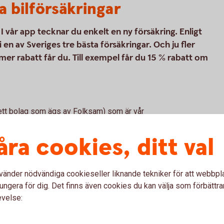
a bilförsäkringar
I vår app tecknar du enkelt en ny försäkring. Enligt
en av Sveriges tre bästa försäkringar. Och ju fler
mer rabatt får du. Till exempel får du 15 % rabatt om
(ett bolag som ägs av Folksam) som är vår
kringar. Tre Kronor Försäkring AB är
 är försäkringsförmedlare. Bilförsäkringen
åra cookies, ditt val
försäkringen vi erbjuder kan tecknas för alla
vänder nödvändiga cookieseller liknande tekniker för att webbpl
ungera för dig. Det finns även cookies du kan välja som förbättra
evelse: