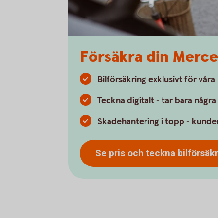
Försäkra din Merc
Bilförsäkring exklusivt för vår
Teckna digitalt - tar bara någr
Skadehantering i topp - kunder
Se pris och teckna bilförsäk