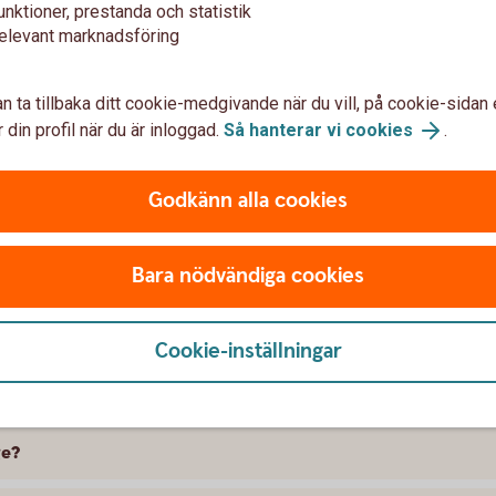
unktioner, prestanda och statistik
elevant marknadsföring
n ta tillbaka ditt cookie-medgivande när du vill, på cookie-sidan 
 din profil när du är inloggad.
Så hanterar vi cookies
.
Godkänn alla cookies
t försäkra Mercedes
Bara nödvändiga cookies
 skillnad på försäkringarna?
kring att gälla?
Cookie-inställningar
ramme, täcker bilförsäkringen då?
ge?