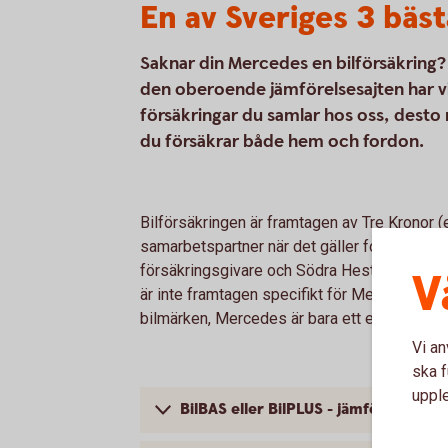
En av Sveriges 3 bäst
Saknar din Mercedes en bilförsäkring? 
den oberoende jämförelsesajten har vi 
försäkringar du samlar hos oss, desto 
du försäkrar både hem och fordon.
Bilförsäkringen är framtagen av Tre Kronor 
samarbetspartner när det gäller fordonsförsä
försäkringsgivare och Södra Hestra Sparbank
V
är inte framtagen specifikt för Mercedes; bil
bilmärken, Mercedes är bara ett exempel.
Vi an
ska f
uppl
BilBAS eller BilPLUS - jämför innehåll