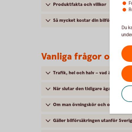
F
Produktfakta och villkor
R
Så mycket kostar din bilförsäkring
Du ka
under
Vanliga frågor om at
Trafik, hel och halv – vad är det för
När slutar den tidigare ägarens försä
Om man övningskör och olyckan är f
Gäller bilförsäkringen utanför Sveri