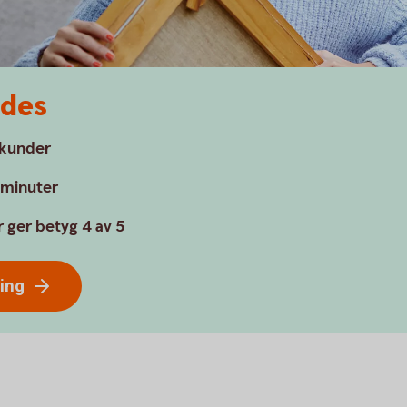
edes
a kunder
a minuter
 ger betyg 4 av 5
ring