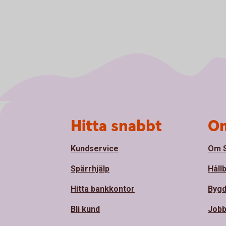
Sidfot
Hitta snabbt
Om
Kundservice
Om S
Spärrhjälp
Håll
Hitta bankkontor
Bygd
Bli kund
Jobb