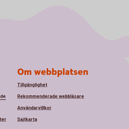
Om webbplatsen
Tillgänglighet
nde
Rekommenderade webbläsare
Användarvillkor
ter
Sajtkarta