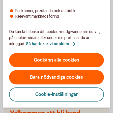
försäkringarna?
Funktioner, prestanda och statistik
Relevant marknadsföring
När slutar den tidigare ägarens försäkring att
gälla?
Du kan ta tillbaka ditt cookie-medgivande när du vill,
Om man övningskör och olyckan är framme,
på cookie-sidan eller under din profil när du är
täcker bilförsäkringen då?
inloggad.
Så hanterar vi
cookies
.
Gäller bilförsäkringen utanför Sverige?
Godkänn alla cookies
Täcker försäkringen viltolyckor?
Bara nödvändiga cookies
Vilka bilar har en vagnskadegaranti?
Cookie-inställningar