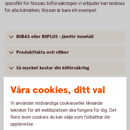
specifikt för Nissan; bilförsäkringen vi erbjuder kan tecknas
för alla bilmärken, Nissan är bara ett exempel.
BilBAS eller BilPLUS - jämför innehåll
Produktfakta och villkor
Så mycket kostar din bilförsäkring
Våra cookies, ditt val
Vanliga frågor om att försäkra
Vi använder nödvändiga cookieseller liknande
tekniker för att webbplatsen ska fungera för dig. Det
Nissan
finns även cookies du kan välja som förbättrar din
upplevelse:
Trafik, hel och halv – vad är det för skillnad på