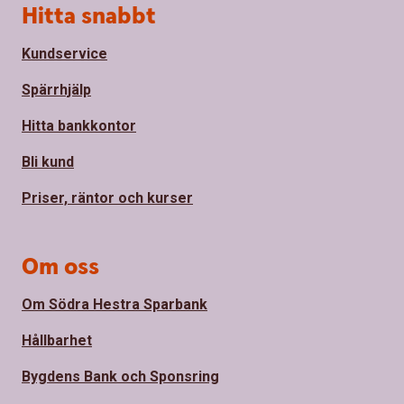
Sidfot
Hitta snabbt
Kundservice
Spärrhjälp
Hitta bankkontor
Bli kund
Priser, räntor och kurser
Om oss
Om Södra Hestra Sparbank
Hållbarhet
Bygdens Bank och Sponsring