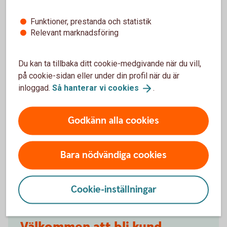
försäkringarna?
Funktioner, prestanda och statistik
Relevant marknadsföring
När slutar den tidigare ägarens försäkring att
gälla?
Du kan ta tillbaka ditt cookie-medgivande när du vill,
Om man övningskör och olyckan är framme,
på cookie-sidan eller under din profil när du är
täcker bilförsäkringen då?
inloggad.
Så hanterar vi
cookies
.
Gäller bilförsäkringen utanför Sverige?
Godkänn alla cookies
Täcker försäkringen viltolyckor?
Bara nödvändiga cookies
Vilka bilar har en vagnskadegaranti?
Cookie-inställningar