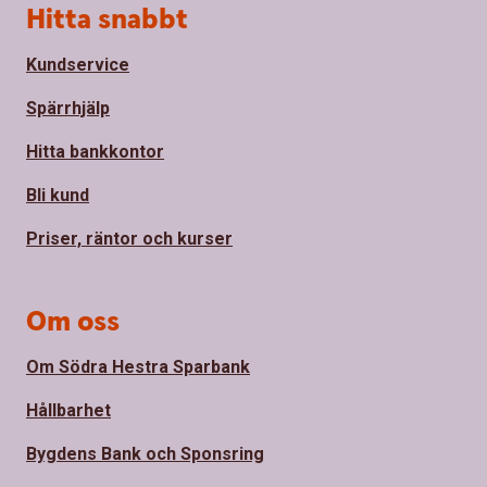
Sidfot
Hitta snabbt
Kundservice
Spärrhjälp
Hitta bankkontor
Bli kund
Priser, räntor och kurser
Om oss
Om Södra Hestra Sparbank
Hållbarhet
Bygdens Bank och Sponsring