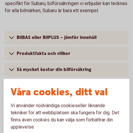
specifikt för Subaru; bilförsäkringen vi erbjuder kan tecknas
för alla bilmärken, Subaru är bara ett exempel.
BilBAS eller BilPLUS – jämför innehåll
Produktfakta och villkor
Så mycket kostar din bilförsäkring
Våra cookies, ditt val
Vanliga frågor om att försäkra
Vi använder nödvändiga cookieseller liknande
tekniker för att webbplatsen ska fungera för dig. Det
Subaru
finns även cookies du kan välja som förbättrar din
upplevelse:
Trafik, hel och halv – vad är det för skillnad på