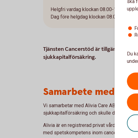
ska f
uppl
Helgfri vardag klockan 08.00-16.00.
Dag före helgdag klockan 08.00-12.00.
F
R
Tjänsten Cancerstöd är tillgänglig uta
Du ka
sjukkapitalförsäkring.
under
Samarbete med Alivi
Vi samarbetar med Alivia Care AB i cancers
sjukkapitalförsäkring och skulle drabbas av 
Alivia är en registrerad privat vårdgivare h
med spetskompetens inom cancer.