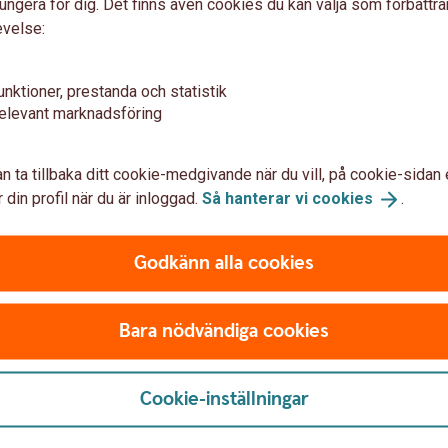
ungera för dig. Det finns även cookies du kan välja som förbättra
evelse:
unktioner, prestanda och statistik
elevant marknadsföring
n extra kostnad för dig som har Trygga
n ta tillbaka ditt cookie-medgivande när du vill, på cookie-sidan 
 din profil när du är inloggad.
Så hanterar vi
cookies
.
Godkänn alla cookies
a Care
Bara nödvändiga cookies
tödet. Om du har Trygga
cancer tar du kontakt med Alivia.
Cookie-inställningar
os Inspektionen för Vård och Omsorg (IVO)