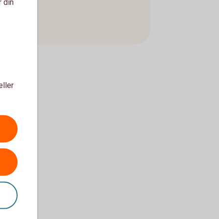
r din
eller