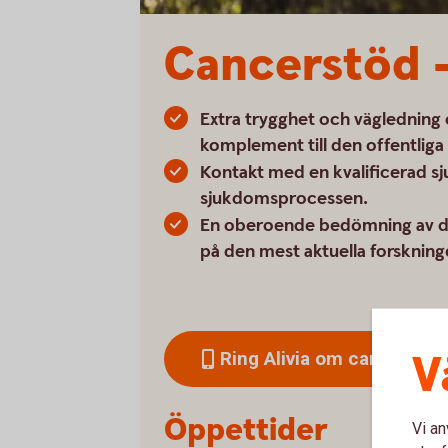
Cancerstöd –
Extra trygghet och vägledning
komplement till den offentliga
Kontakt med en kvalificerad s
sjukdomsprocessen.
En oberoende bedömning av di
på den mest aktuella forskning
V
Ring Alivia om cancerstöd
Öppettider
Vi an