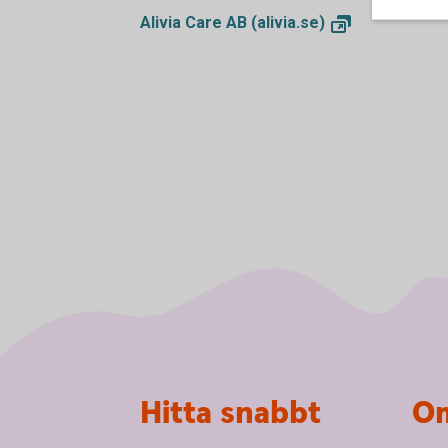
Alivia Care AB
(alivia.se)
Sidfot
Hitta snabbt
Om