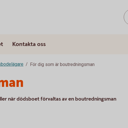
et
Kontakta oss
sbodelägare
För dig som är boutredningsman
sman
gäller när dödsboet förvaltas av en boutredningsman