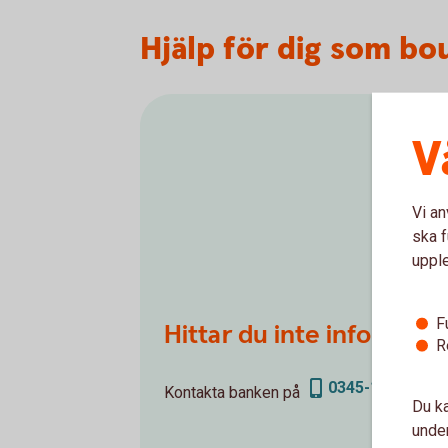
Hjälp för dig som b
V
Vi an
ska f
uppl
F
Hittar du inte informat
R
0345-19600
Kontakta banken på
Du ka
under