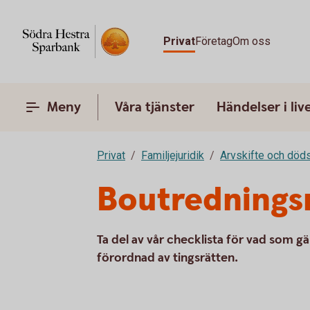
Privat
Företag
Om oss
Meny
Våra tjänster
Händelser i liv
Privat
Familjejuridik
Arvskifte och död
Boutredning
Ta del av vår checklista för vad som 
förordnad av tingsrätten.