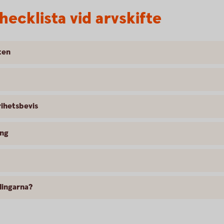
ecklista vid arvskifte
ten
rihetsbevis
ing
lingarna?