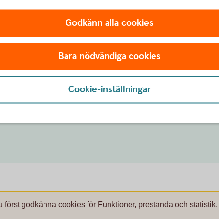
 om bouppteckning och arvskifte?
Godkänn alla cookies
betspartners:
Bara nödvändiga cookies
ivning, till exempel placering av arv?
Cookie-inställningar
stra Sparbank är du alltid välkommen att ringa
u först godkänna cookies för Funktioner, prestanda och statistik.