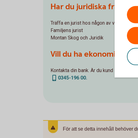
Har du juridiska frågor
Träffa en jurist hos någon av våra samar
Familjens jurist
Montan Skog och Juridik
Vill du ha ekonomisk rådg
Kontakta din bank. Är du kund i Södra He
0345-196 00.
För att se detta innehåll behöver d