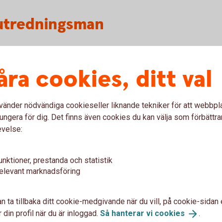
outredningsman
Har du
åra cookies, ditt val
frågor?
vänder nödvändiga cookieseller liknande tekniker för att webbpl
ungera för dig. Det finns även cookies du kan välja som förbättra
evelse:
unktioner, prestanda och statistik
ionen du söker? Behöver du annan hjälp
elevant marknadsföring
n ta tillbaka ditt cookie-medgivande när du vill, på cookie-sidan 
 din profil när du är inloggad.
Så hanterar vi
cookies
.