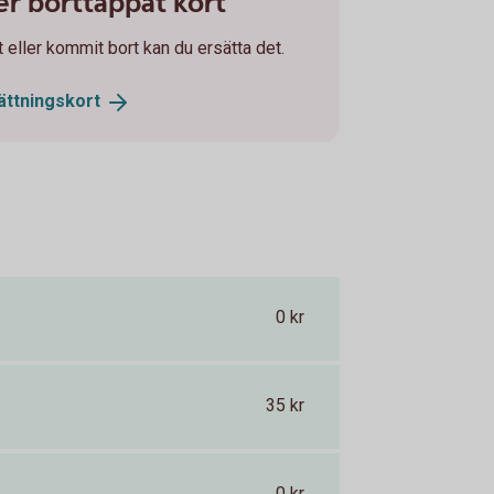
ler borttappat kort
et eller kommit bort kan du ersätta det.
ättningskort
0 kr
35 kr
0 kr