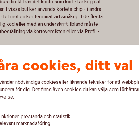
ras direkt från det konto som kortet är kopplat
erar. I vissa butiker används kortets chip - i andra
rtet mot en kortterminal vid småköp. I de flesta
ig kod eller med en underskrift. Ibland måste
tbeställning via kortöversikten eller via Profil -
i appen när kortet beställts. Är du över 18 år kan
an sen byta koden när du vill i någon av
åra cookies, ditt val
 barnet eller föräldern/vårdnadshavaren
vänder nödvändiga cookieseller liknande tekniker för att webbpl
ungera för dig. Det finns även cookies du kan välja som förbättra
evelse:
unktioner, prestanda och statistik
elevant marknadsföring