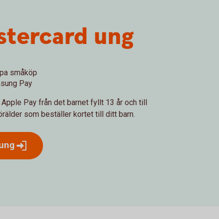
stercard ung
lippa småköp
amsung Pay
pple Pay från det barnet fyllt 13 år och till
lder som beställer kortet till ditt barn.
ung