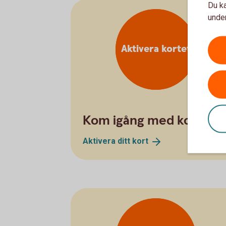
Du ka
under
Aktivera kortet
Kom igång med kortet
Aktivera ditt
kort