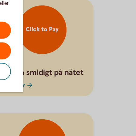
eller
Click to Pay
Shoppa smidigt på nätet
Click to
Pay