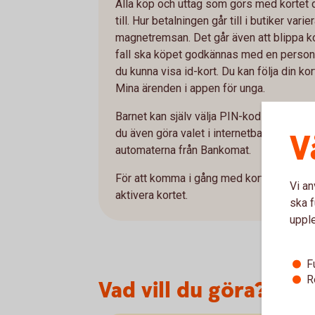
Alla köp och uttag som görs med kortet d
till. Hur betalningen går till i butiker vari
magnetremsan. Det går även att blippa ko
fall ska köpet godkännas med en personl
du kunna visa id-kort. Du kan följa din kor
Mina ärenden i appen för unga.
Barnet kan själv välja PIN-kod till kortet 
du även göra valet i internetbanken. Du k
V
automaterna från Bankomat.
För att komma i gång med kortet behöver
Vi an
aktivera kortet.
ska f
uppl
F
R
Vad vill du göra?