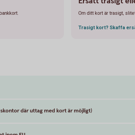
Ersätt trasigt el
 bankkort.
Om ditt kort är trasigt, slit
Trasigt kort? Skaffa
ers
skontor där uttag med kort är möjligt)
mat inom EU