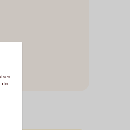
atsen
r din