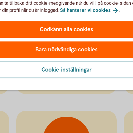
n ta tillbaka ditt cookie-medgivande när du vill, på cookie-sidan 
 din profil när du är inloggad.
Så hanterar vi
cookies
.
Hantera PIN-
Godkänn alla cookies
kod
Bara nödvändiga cookies
Hantera kortets PIN-kod
Cookie-inställningar
PIN-kod för
kort