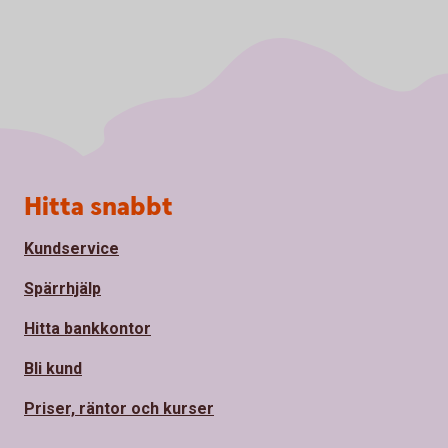
Sidfot
Hitta snabbt
Kundservice
Spärrhjälp
Hitta bankkontor
Bli kund
Priser, räntor och kurser