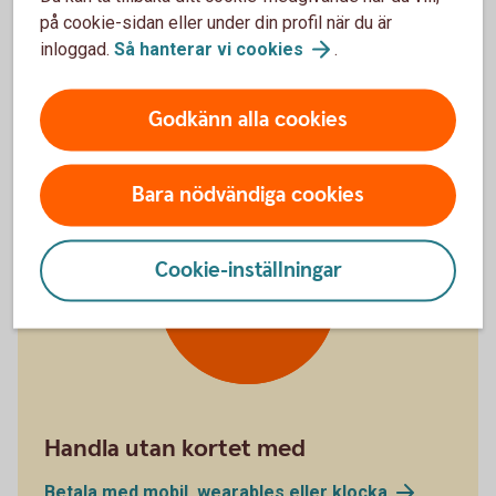
på cookie-sidan eller under din profil när du är
Kan ha glömt kortet hemma
inloggad.
Så hanterar vi
cookies
.
Stänga kort
tillfälligt
Godkänn alla cookies
Bara nödvändiga cookies
Cookie-inställningar
Digital plånbok
Wallet
Handla utan kortet med
Betala med mobil, wearables eller
klocka