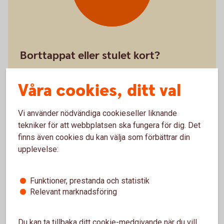
Borttappat eller stulet kort?
Spärra kort - så gör
du
Våra cookies, ditt val
Vi använder nödvändiga cookieseller liknande
tekniker för att webbplatsen ska fungera för dig. Det
finns även cookies du kan välja som förbättrar din
upplevelse:
Stäng kort
tillfälligt
Funktioner, prestanda och statistik
Relevant marknadsföring
Du kan ta tillbaka ditt cookie-medgivande när du vill,