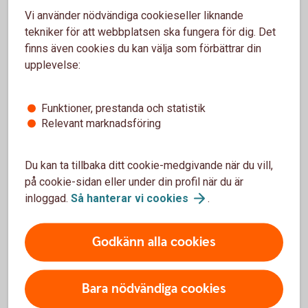
prisskyddsgaranti om du hittar samma vara till ett
Vi använder nödvändiga cookieseller liknande
lägre ordinarie pris.
tekniker för att webbplatsen ska fungera för dig. Det
finns även cookies du kan välja som förbättrar din
Drulleförsäkring, allriskförsäkring, prisgaranti
upplevelse:
och förlängd garanti – våra
köpförsäkringar
Funktioner, prestanda och statistik
Relevant marknadsföring
Du kan ta tillbaka ditt cookie-medgivande när du vill,
på cookie-sidan eller under din profil när du är
inloggad.
Så hanterar vi
cookies
.
Godkänn alla cookies
664659685
Bara nödvändiga cookies
Skydd vid sjukdom och