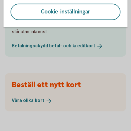
arbetslöshet
Cookie-inställningar
Ansök om betalningsskydd på ditt betal- och
kreditkort och få hjälp med fakturan om du plötsligt
står utan inkomst.
Betalningsskydd betal- och
kreditkort
Beställ ett nytt kort
Våra olika
kort