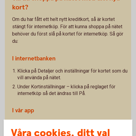
kort?
Om du har fått ett helt nytt kreditkort, så är kortet
stängt för internetköp. För att kunna shoppa på nätet
behöver du först slå på kortet för internetköp. Så gör
du:
I internetbanken
Klicka på Detaljer och inställningar för kortet som du
vill använda på nätet.
Under Kortinställningar – klicka på reglaget för
internetköp så det ändras till På.
I vår app
Klicka på Kortinställningar/Internetköp.
Våra cookies, ditt val
Klicka på reglaget för Internetköp så det ändras till