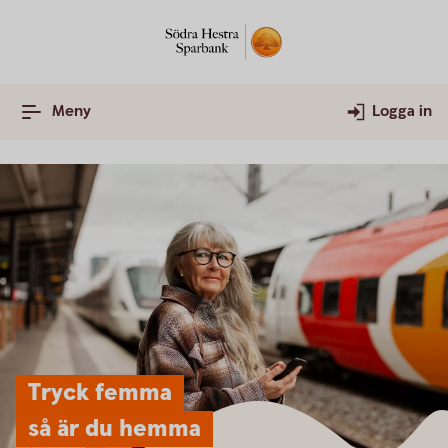
Meny
Logga in
Tryck femma
så är du hemma