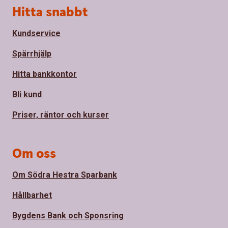
Sidfot
Hitta snabbt
Kundservice
Spärrhjälp
Hitta bankkontor
Bli kund
Priser, räntor och kurser
Om oss
Om Södra Hestra Sparbank
Hållbarhet
Bygdens Bank och Sponsring