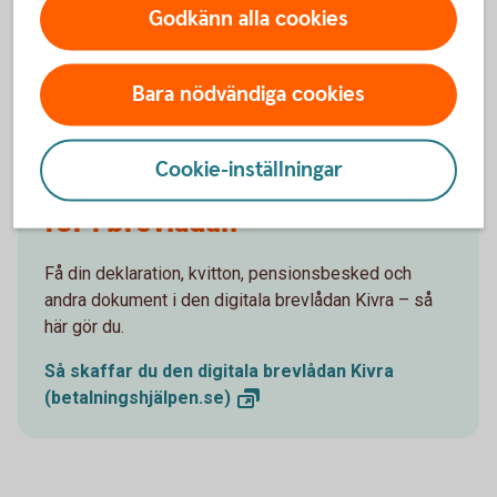
Godkänn alla cookies
Swisha barnbarnen, flytta pengar mellan konton, lägg
tidningen på autogiro, få elräkningen som e-faktura –
så här gör du.
Bara nödvändiga cookies
Guider för vanliga
bankärenden
Cookie-inställningar
Få dokument digitalt istället
för i brevlådan
Få din deklaration, kvitton, pensionsbesked och
andra dokument i den digitala brevlådan Kivra – så
här gör du.
Så skaffar du den digitala brevlådan Kivra
(betalningshjälpen.se)