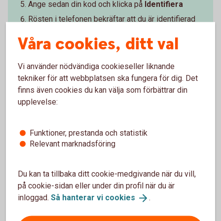
Ange sedan din kod och klicka på
Identifiera
Rösten i telefonen bekräftar att du är identifierad
Våra cookies, ditt val
Vi använder nödvändiga cookieseller liknande
tekniker för att webbplatsen ska fungera för dig. Det
finns även cookies du kan välja som förbättrar din
upplevelse:
Guida dig själv
– steg för steg
Funktioner, prestanda och statistik
Relevant marknadsföring
Du kan ta tillbaka ditt cookie-medgivande när du vill,
på cookie-sidan eller under din profil när du är
Gör bankärenden i din dator,
inloggad.
Så hanterar vi
cookies
.
telefon eller surfplatta