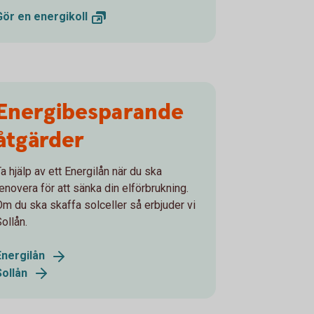
Gör en
energikoll
Energibesparande
åtgärder
a hjälp av ett Energilån när du ska
renovera för att sänka din elförbrukning.
Om du ska skaffa solceller så erbjuder vi
ollån.
Energilån
Sollån