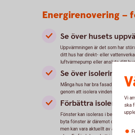
Energirenovering – f
Se över husets uppv
Uppvärmningen är det som har störs
ditt hus har direkt- eller vattenverk
luftvärmepump eller ansluta ditt hus 
Se över isolering av 
V
Många hus har bra fasadisolering, 
genom att isolera vinden kan du sp
Vi an
Förbättra isolering a
ska f
uppl
Fönster kan isoleras i befintligt ski
byta fönster är däremot dyrt och lö
men kan vara aktuellt av andra skäl 
F