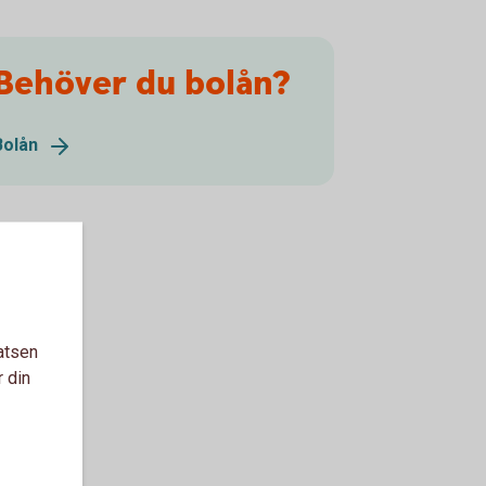
Behöver du bolån?
Bolån
atsen
r din