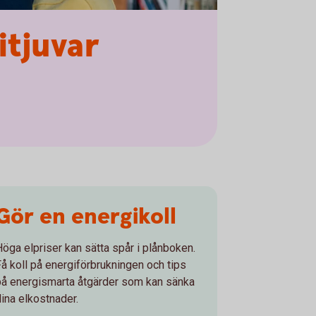
itjuvar
Gör en energikoll
Höga elpriser kan sätta spår i plånboken.
Få koll på energiförbrukningen och tips
på energismarta åtgärder som kan sänka
dina elkostnader.