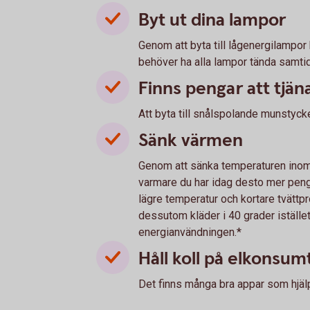
Byt ut dina lampor
Genom att byta till lågenergilampor 
behöver ha alla lampor tända samtidig
Finns pengar att tjän
Att byta till snålspolande munstyck
Sänk värmen
Genom att sänka temperaturen ino
varmare du har idag desto mer peng
lägre temperatur och kortare tvättp
dessutom kläder i 40 grader istället
energianvändningen.*
Håll koll på elkonsu
Det finns många bra appar som hjälpe