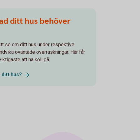
vad ditt hus behöver
 att se om ditt hus under respektive
undvika oväntade överraskningar. Här får
ktigaste att ha koll på.
 ditt
hus?