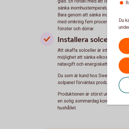
glas. En fördel med att isolera fönst
R
sänka inomhustemperaturen utan att d
Bara genom att sänka inomhustemp
Du ka
med omkring fem procent. Du kan ock
under
fönster och dörrar.
Installera solceller p
Att skaffa solceller är inte bara ett 
möjlighet att sänka elkostnaderna. D
nätavgift och energiskatt för den 
Du som är kund hos Swedbank kan an
solpanel förväntas producera el i öv
Produktionen är störst under somma
en solig sommardag kommer solcell
hushållet.