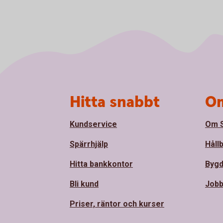
Sidfot
Hitta snabbt
Om
Kundservice
Om S
Spärrhjälp
Håll
Hitta bankkontor
Bygd
Bli kund
Jobb
Priser, räntor och kurser