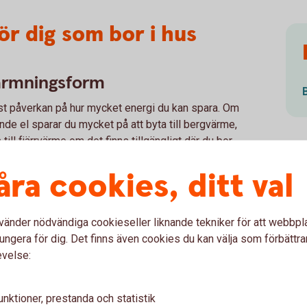
ör dig som bor i hus
ärmningsform
t påverkan på hur mycket energi du kan spara. Om
ande el sparar du mycket på att byta till bergvärme,
till fjärrvärme om det finns tillgängligt där du bor.
vind och fasad
åra cookies, ditt val
även äldre hus, men många har ”läckande” vindar och
ara energi.
vänder nödvändiga cookieseller liknande tekniker för att webbpl
v dörrar och fönster
ungera för dig. Det finns även cookies du kan välja som förbättra
evelse:
ck genom att sätta in ett lågenergiglas på insidan. Att
nar sig sällan från ett kostnadsbesparingsperspektiv,
och då kan du passa på att sätta in energieffektiva
unktioner, prestanda och statistik