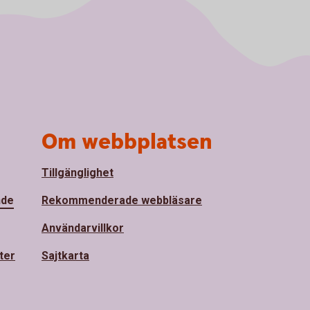
Om webbplatsen
Tillgänglighet
nde
Rekommenderade webbläsare
Användarvillkor
ter
Sajtkarta