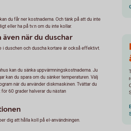
kan du får ner kostnaderna. Och tänk på att du inte
t eller ha på tv:n om du inte kollar.
a även när du duschar
e i duschen och duscha kortare är också effektivt.
mhus kan du sänka uppvärmningskostnaderna. Ju
T
ar kan du spara om du sänker temperaturen. Välj
rogram när du använder diskmaskinen. Tvättar du
 för 60 grader halverar du nästan
S
mtionen
r dig att hålla koll på el-användningen.