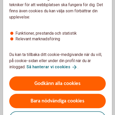
tekniker för att webbplatsen ska fungera för dig. Det
finns även cookies du kan välja som förbättrar din
Madelén Falkenhäll
upplevelse:
Ekonom för Finansiell hälsa
Funktioner, prestanda och statistik
Relevant marknadsföring
Så kan du förbättra
Du kan ta tillbaka ditt cookie-medgivande när du vill,
pensionen:
på cookie-sidan eller under din profil när du är
inloggad.
Så hanterar vi
cookies
.
Om det är möjligt, försök att jobba heltid,
Godkänn alla cookies
längre perioder av deltidsarbete ger lägre
pension.
Deltidsarbete under småbarnsår påverkar
Bara nödvändiga cookies
pensionen olika beroende på vilket
tjänstepensionsavtal du har. Kolla upp vad