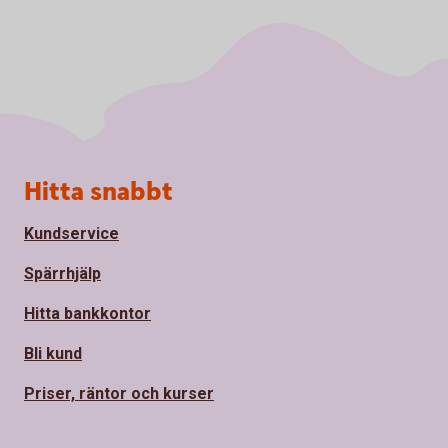
Sidfot
Hitta snabbt
Kundservice
Spärrhjälp
Hitta bankkontor
Bli kund
Priser, räntor och kurser