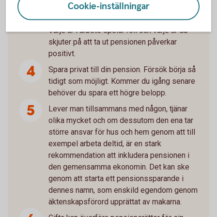
som gäller på din arbetsplats.
Cookie-inställningar
Försök att jobba något eller några år längre.
Varje år i arbete spelar roll och varje år du
skjuter på att ta ut pensionen påverkar
positivt.
Spara privat till din pension. Försök börja så
tidigt som möjligt. Kommer du igång senare
behöver du spara ett högre belopp.
Lever man tillsammans med någon, tjänar
olika mycket och om dessutom den ena tar
större ansvar för hus och hem genom att till
exempel arbeta deltid, är en stark
rekommendation att inkludera pensionen i
den gemensamma ekonomin. Det kan ske
genom att starta ett pensionssparande i
dennes namn, som enskild egendom genom
äktenskapsförord upprättat av makarna.