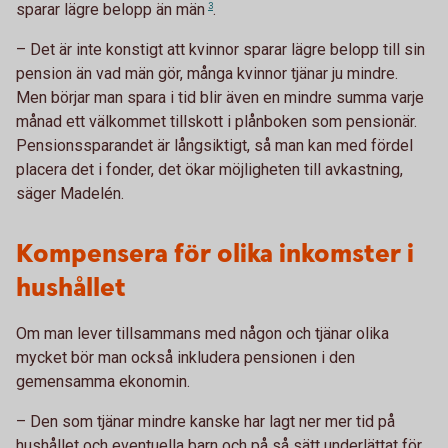
sparar lägre belopp än
män
3
.
– Det är inte konstigt att kvinnor sparar lägre belopp till sin
pension än vad män gör, många kvinnor tjänar ju mindre.
Men börjar man spara i tid blir även en mindre summa varje
månad ett välkommet tillskott i plånboken som pensionär.
Pensionssparandet är långsiktigt, så man kan med fördel
placera det i fonder, det ökar möjligheten till avkastning,
säger Madelén.
Kompensera för olika inkomster i
hushållet
Om man lever tillsammans med någon och tjänar olika
mycket bör man också inkludera pensionen i den
gemensamma ekonomin.
– Den som tjänar mindre kanske har lagt ner mer tid på
hushållet och eventuella barn och på så sätt underlättat för