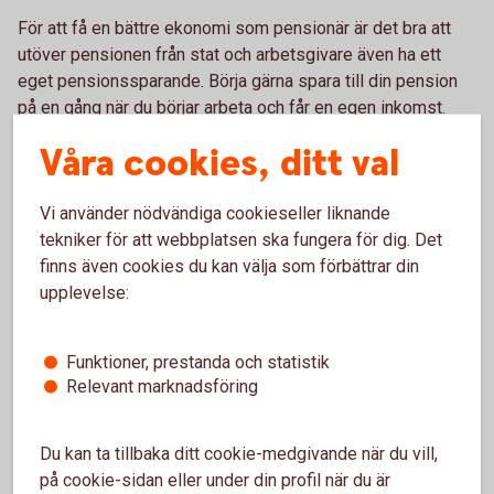
För att få en bättre ekonomi som pensionär är det bra att
utöver pensionen från stat och arbetsgivare även ha ett
eget pensionssparande. Börja gärna spara till din pension
på en gång när du börjar arbeta och får en egen inkomst.
Våra cookies, ditt val
– Ju tidigare du börjar spara till din pension, desto lägre
belopp kan du spara varje månad. Och även mindre belopp
växer sig större över tid, säger Madelén.
Vi använder nödvändiga cookieseller liknande
tekniker för att webbplatsen ska fungera för dig. Det
Ett bra riktmärke kan vara att börja att spara 500 kronor per
finns även cookies du kan välja som förbättrar din
månad, och öka till runt 1 000 kronor per månad vid 35 års
upplevelse:
ålder och 2 000 kronor per månad vid 45 års ålder. Börjar du
spara senare behöver beloppet vara högre.
Funktioner, prestanda och statistik
Relevant marknadsföring
Pension
Du kan ta tillbaka ditt cookie-medgivande när du vill,
på cookie-sidan eller under din profil när du är
Läs mer om olika områden inom pension.