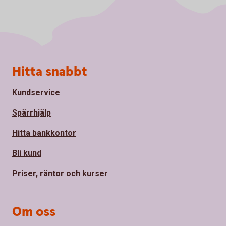
Sidfot
Hitta snabbt
Kundservice
Spärrhjälp
Hitta bankkontor
Bli kund
Priser, räntor och kurser
Om oss