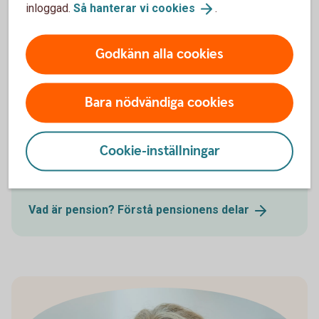
inloggad.
Så hanterar vi
cookies
.
Pension - mer
information
Godkänn alla cookies
Bara nödvändiga cookies
Pensionsskola
Cookie-inställningar
Här berättar vi hur pensionssystemet fungerar och
hur du kan tänka avseende ditt pensionssparande.
Vad är pension? Förstå pensionens
delar