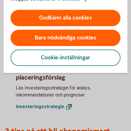
Hur kommer ekonomin att utvecklas
Godkänn alla cookies
för Sverige och omvärlden?
Läs vår konjunkturrapport - Swedbank Economic
Bara nödvändiga cookies
Outlook - där våra experter delar med sig av sina
prognoser.
Cookie-inställningar
Swedbank Economic
Outlook
Vår aktuella marknadssyn och
placeringsförslag
Läs Investeringsstrategin för analys,
rekommendationer och prognoser.
Investeringsstrategin