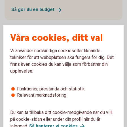
Så gör du en
budget
Våra cookies, ditt val
Försäkra din ekonomi
Vi använder nödvändiga cookieseller liknande
tekniker för att webbplatsen ska fungera för dig. Det
Ekonomin kan svänga, det har vi sett de senaste
finns även cookies du kan välja som förbättrar din
åren. Med en försäkring ökar du tryggheten för dig
upplevelse:
och din familj.
Nödvändig och bra att
ha-försäkringar
Funktioner, prestanda och statistik
Relevant marknadsföring
Du kan ta tillbaka ditt cookie-medgivande när du vill,
Prognos för ekonomin framöver
på cookie-sidan eller under din profil när du är
inloggad.
Så hanterar vi
cookies
.