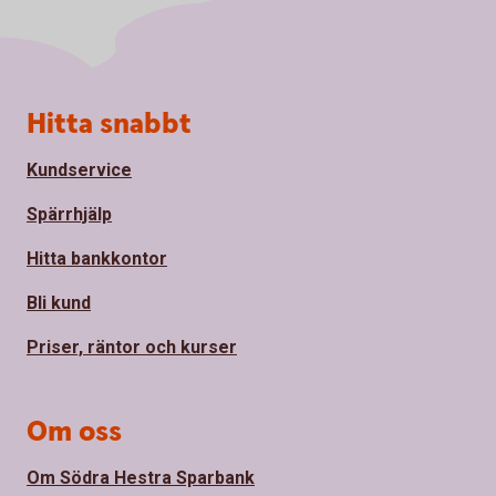
Sidfot
Hitta snabbt
Kundservice
Spärrhjälp
Hitta bankkontor
Bli kund
Priser, räntor och kurser
Om oss
Om Södra Hestra Sparbank