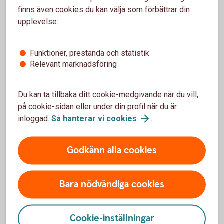
finns även cookies du kan välja som förbättrar din
Tjänsten finns i vår app och den är helt kostnadsfri.
upplevelse:
Abonnemangshjälpen
Funktioner, prestanda och statistik
Relevant marknadsföring
Andra läser också
Du kan ta tillbaka ditt cookie-medgivande när du vill,
på cookie-sidan eller under din profil när du är
inloggad.
Så hanterar vi
cookies
.
Konsten att leva på en liten budget
Godkänn alla cookies
För mycket månad kvar i slutet av lönen? Här är våra
20 bästa tips på hur du lever sparsamt – utan att det
blir torftigt.
Bara nödvändiga cookies
Ekonomiska tips – klara dig på lite
pengar
Cookie-inställningar