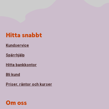
Sidfot
Hitta snabbt
Kundservice
Spärrhjälp
Hitta bankkontor
Bli kund
Priser, räntor och kurser
Om oss