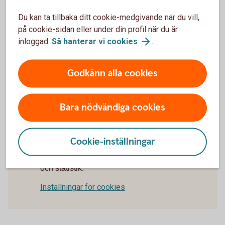
Så här tar du ut pengarna
Du kan ta tillbaka ditt cookie-medgivande när du vill,
på cookie-sidan eller under din profil när du är
Pengarna kan tidigast tas ut från din 55-årsdag och
inloggad.
Så hanterar vi
cookies
.
kortaste utbetalningstid är fem år. Pengarna betalas i regel
ut månadsvis. Om du dör innan utbetalning påbörjats,
Godkänn alla cookies
betalas pengarna ut till dina förmånstagare, det vill säga de
personer du bestämt ska få dina pengar vid dödsfall. All
utbetalning är skattefri.
Bara nödvändiga cookies
Cookie-inställningar
För att se detta innehåll behöver du först
godkänna cookies för Funktioner, prestanda
och statistik.
Inställningar för cookies