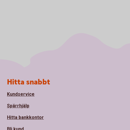
Sidfot
Hitta snabbt
Kundservice
Spärrhjälp
Hitta bankkontor
Bli kund