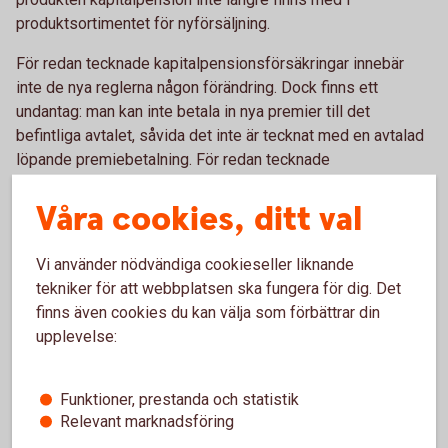
produktsortimentet för nyförsäljning.
För redan tecknade kapitalpensionsförsäkringar innebär
inte de nya reglerna någon förändring. Dock finns ett
undantag: man kan inte betala in nya premier till det
befintliga avtalet, såvida det inte är tecknat med en avtalad
löpande premiebetalning. För redan tecknade
kapitalpensioner med avtalad löpande premiebetalning
Våra cookies, ditt val
innebär detta att man kan fortsätta premiebetalning i
oförändrad takt och storlek. Observera dock att det är
förbjudet att göra ändring i det ingångna försäkringsavtalets
Vi använder nödvändiga cookieseller liknande
premiebetalning.
tekniker för att webbplatsen ska fungera för dig. Det
finns även cookies du kan välja som förbättrar din
Du placerar pengarna i bankens breda utbud av fonder. Du
upplevelse:
kan när som helst, kostnads- och skattefritt, byta fond
under spartiden. En gång om året får du ett värdebesked.
Du kan följa fondernas utveckling via internetbanken, i
Funktioner, prestanda och statistik
kurslistan eller genom att ringa oss.
Relevant marknadsföring