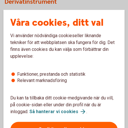
Derivatinstrument
Det är tillåtet att köpa och sälja standardiserade optioner,
Våra cookies, ditt val
utfärda optioner på underliggande aktie (Covered Calls)
samt att handla med warranter (långa köp- och säljoptioner).
Vi använder nödvändiga cookieseller liknande
tekniker för att webbplatsen ska fungera för dig. Det
Fonder
finns även cookies du kan välja som förbättrar din
upplevelse:
Tillåtna fonder hittar du under Swedbank/Sparbankernas
fondlista
.
Funktioner, prestanda och statistik
Otillåtna placeringar
Relevant marknadsföring
Det är inte tillåtet att handla med andra finansiella
Du kan ta tillbaka ditt cookie-medgivande när du vill,
instrument eller tillgångar än de som beskrivs ovan. Nedan
på cookie-sidan eller under din profil när du är
är exempel på investeringar som inte får göras inom
inloggad.
Så hanterar vi
cookies
.
depåsparande:
Placera i aktier eller teckningsrätter utgivna av