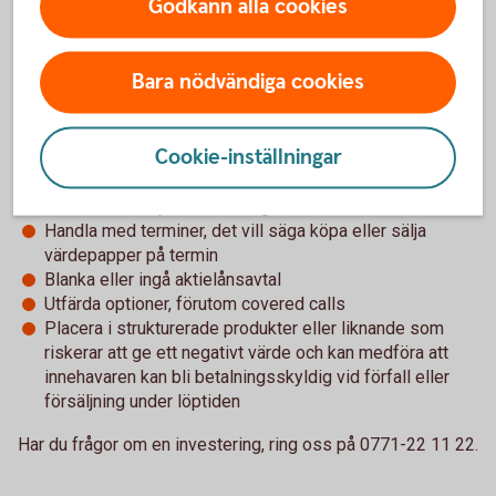
Godkänn alla cookies
Swedbank som leder eller kan leda till ett ägande i
banken. Detta eftersom Swedbank Försäkring AB är
legal ägare av innehavet i försäkringsdepån och ett
Bara nödvändiga cookies
dotterbolag enligt lag inte får äga aktier i moderbolaget
Blanka aktier, ingå avtal om aktielån eller handla optioner
där underliggande aktie är Swedbank AB
Cookie-inställningar
Handla med guld eller andra värdefulla metaller
Handla med råvaror
Handla med kapitalförsäkringar
Handla med terminer, det vill säga köpa eller sälja
värdepapper på termin
Blanka eller ingå aktielånsavtal
Utfärda optioner, förutom covered calls
Placera i strukturerade produkter eller liknande som
riskerar att ge ett negativt värde och kan medföra att
innehavaren kan bli betalningsskyldig vid förfall eller
försäljning under löptiden
Har du frågor om en investering, ring oss på 0771-22 11 22.