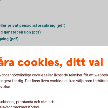
ller privat pensionsförsäkring (pdf)
ad tjänstepension (pdf)
ning (pdf)
säkring (pdf)
åra cookies, ditt val
örsäkring (pdf)
onsplan (pdf)
 Livförsäkring (inkl. tjänstegruppliv
vänder nödvändiga cookieseller liknande tekniker för att webbpl
ungera för dig. Det finns även cookies du kan välja som förbättra
evelse:
fribrev (pdf)
 och löneändring i pensionsplan –
unktioner, prestanda och statistik
elevant marknadsföring