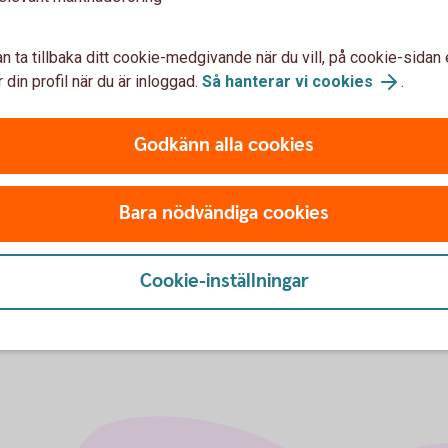
n ta tillbaka ditt cookie-medgivande när du vill, på cookie-sidan 
 din profil när du är inloggad.
Så hanterar vi cookies
.
er pensionsförsäkring till Swedbank
Godkänn alla cookies
örsäkring i samband med flytt till annat
Bara nödvändiga cookies
företag och privatperson – endast en av dem
Cookie-inställningar