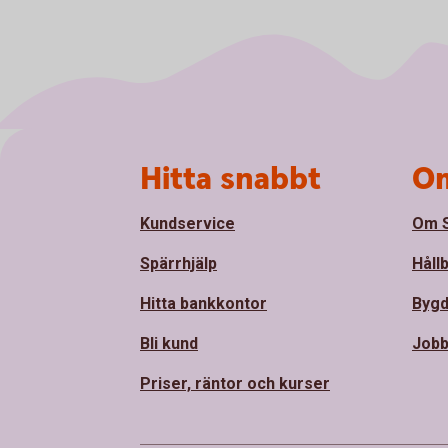
Sidfot
Hitta snabbt
Om
Kundservice
Om S
Spärrhjälp
Håll
Hitta bankkontor
Bygd
Bli kund
Jobb
Priser, räntor och kurser