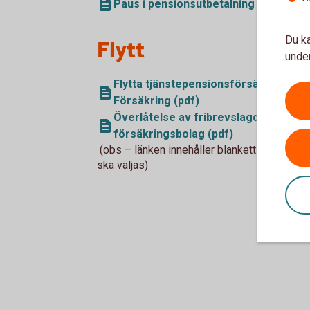
Paus i pensionsutbetalning (pdf)
Du ka
Flytt
under
Flytta tjänstepensionsförsäkring ell
Försäkring (pdf)
Överlåtelse av fribrevslagd pensionsf
försäkringsbolag (pdf)
(obs – länken innehåller blankett för både 
ska väljas)