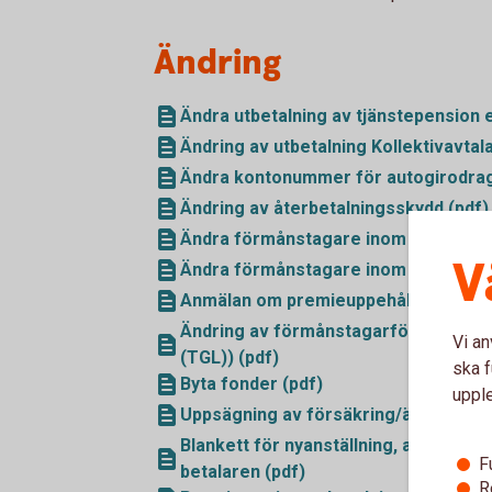
Ändring
Ändra utbetalning av tjänstepension e
Ändring av utbetalning Kollektivavtal
Ändra kontonummer för autogirodrag
Ändring av återbetalningsskydd (pdf)
Ändra förmånstagare inom kapitalför
V
Ändra förmånstagare inom pensionsf
Anmälan om premieuppehåll för pensi
Ändring av förmånstagarförordnande –
Vi an
(TGL)) (pdf)
ska f
Byta fonder (pdf)
uppl
Uppsägning av försäkring/ändring till 
Blankett för nyanställning, avanmälan
F
betalaren (pdf)
R