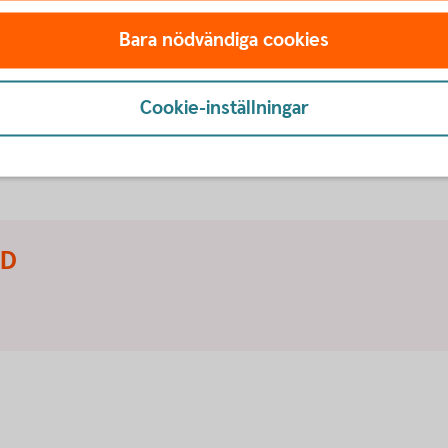
 till med det. Välkommen att kontakta oss på
Bara nödvändiga cookies
g flytta tjänstepensionen
Cookie-inställningar
ID