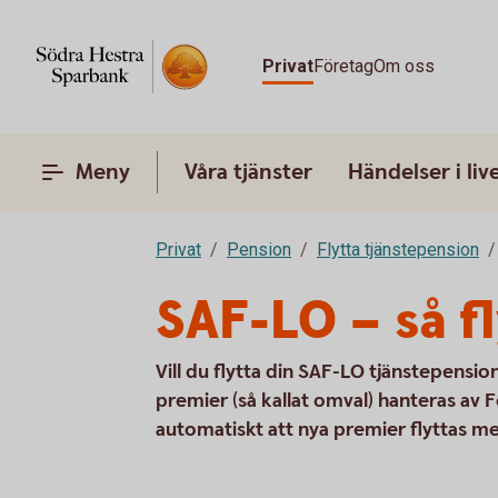
Privat
Företag
Om oss
Meny
Våra tjänster
Händelser i liv
Privat
Pension
Flytta tjänstepension
SAF-LO – så f
Vill du flytta din SAF-LO tjänstepension
premier (så kallat omval) hanteras av F
automatiskt att nya premier flyttas m