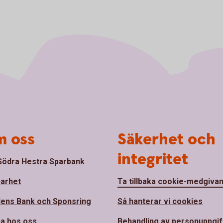
 oss
Säkerhet och
integritet
ödra Hestra Sparbank
barhet
Ta tillbaka cookie-medgiva
ens Bank och Sponsring
Så hanterar vi cookies
a hos oss
Behandling av personuppgif