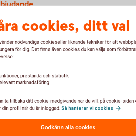
rbjudande
df)
åra cookies, ditt val
vänder nödvändiga cookieseller liknande tekniker för att webbpl
ungera för dig. Det finns även cookies du kan välja som förbättra
evelse:
Få hjälp med
flytt av pension
unktioner, prestanda och statistik
elevant marknadsföring
n ta tillbaka ditt cookie-medgivande när du vill, på cookie-sidan 
 din profil när du är inloggad.
Så hanterar vi
cookies
.
änstepension
Godkänn alla cookies
n bättre överblick? Vi kan inte flytta din