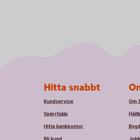
Sidfot
Hitta snabbt
Om
Kundservice
Om S
Spärrhjälp
Håll
Hitta bankkontor
Bygd
Bli kund
Jobb