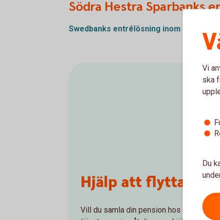
Södra Hestra Sparbanks e
Swedbanks entrélösning inom SAF-LO
(p
V
Vi an
ska f
uppl
F
R
Du ka
under
Hjälp att flytta tj
Vill du samla din pension hos oss och få e