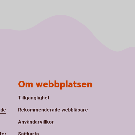
Om webbplatsen
Tillgänglighet
nde
Rekommenderade webbläsare
Användarvillkor
ter
Sajtkarta