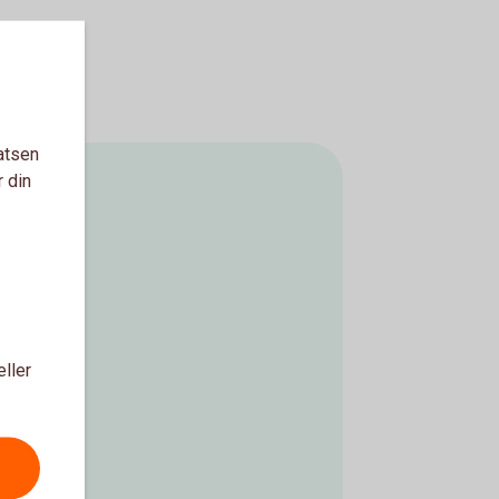
atsen
r din
eller