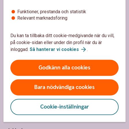
Sidfot
Hitta snabbt
Funktioner, prestanda och statistik
Kundservice
Relevant marknadsföring
Spärrhjälp
Du kan ta tillbaka ditt cookie-medgivande när du vill,
Hitta bankkontor
på cookie-sidan eller under din profil när du är
inloggad.
Så hanterar vi
cookies
.
Bli kund
Priser, räntor och kurser
Godkänn alla cookies
Om oss
Bara nödvändiga cookies
Om Södra Hestra Sparbank
Cookie-inställningar
Hållbarhet
Bygdens Bank och Sponsring