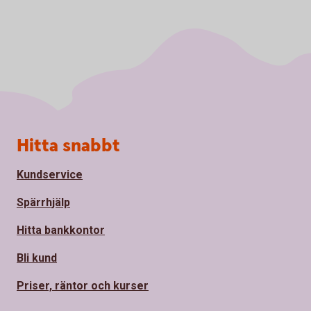
Sidfot
Hitta snabbt
Kundservice
Spärrhjälp
Hitta bankkontor
Bli kund
Priser, räntor och kurser