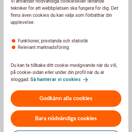
Vi använder nödvändiga cookieseller liknande
Räntan är rörlig och mellan 5,95 - 16,09 % (senaste
tekniker för att webbplatsen ska fungera för dig. Det
ränteändring 2025-10-03) och sätts individuellt efter dina
finns även cookies du kan välja som förbättrar din
ekonomiska förutsättningar.
upplevelse:
När får jag mina pengar?
Funktioner, prestanda och statistik
Relevant marknadsföring
Om du har skickat in din ansökan online och den blir
godkänd, kommer pengarna att sättas in på ditt konto direkt
Du kan ta tillbaka ditt cookie-medgivande när du vill,
på vardagar innan kl. 18:00.
på cookie-sidan eller under din profil när du är
inloggad.
Så hanterar vi
cookies
.
Kan jag höja mitt befintliga lån?
Det är möjligt genom att ansöka om ett nytt lån och välja att
Godkänn alla cookies
lösa dina nuvarande lån och krediter.
Höja bolån? Ring 0771-22 11 22
Bara nödvändiga cookies
Hitta ditt
bankkontor