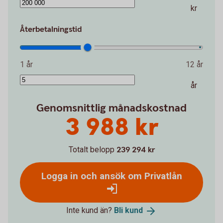
kr
Återbetalningstid
1 år
12 år
år
Genomsnittlig månadskostnad
3 988 kr
Totalt belopp
239 294 kr
Logga in och ansök om Privatlån
Inte kund än?
Bli
kund