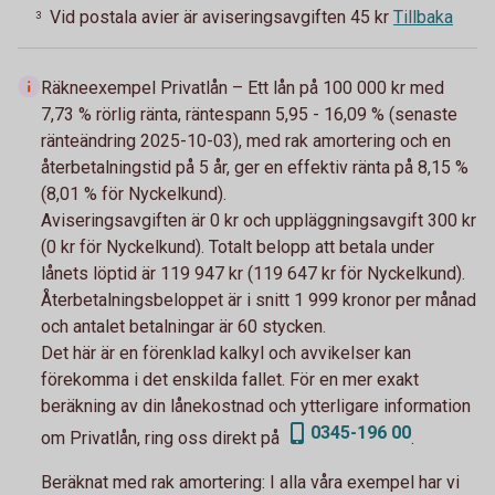
Vid postala avier är aviseringsavgiften 45 kr
Tillbaka
3
Räkneexempel Privatlån – Ett lån på 100 000 kr med
7,73 % rörlig ränta, räntespann 5,95 - 16,09 % (senaste
ränteändring 2025-10-03), med rak amortering och en
återbetalningstid på 5 år, ger en effektiv ränta på 8,15 %
(8,01 % för Nyckelkund).
Aviseringsavgiften är 0 kr och uppläggningsavgift 300 kr
(0 kr för Nyckelkund). Totalt belopp att betala under
lånets löptid är 119 947 kr (119 647 kr för Nyckelkund).
Återbetalningsbeloppet är i snitt 1 999 kronor per månad
och antalet betalningar är 60 stycken.
Det här är en förenklad kalkyl och avvikelser kan
förekomma i det enskilda fallet. För en mer exakt
beräkning av din lånekostnad och ytterligare information
0345-196 00
om Privatlån, ring oss direkt på
.
Beräknat med rak amortering:
I alla våra exempel har vi