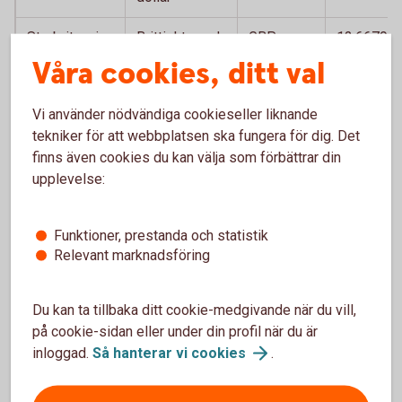
Storbritannien
Brittiskt pund
GBP
12,6679
Våra cookies, ditt val
Sydafrika
Sydafrikansk
ZAR
0,5780
rand
Vi använder nödvändiga cookieseller liknande
tekniker för att webbplatsen ska fungera för dig. Det
Thailand
Thailänsk bath
THB
0,2833
finns även cookies du kan välja som förbättrar din
Tjeckien
Tjeckisk krona
CZK
0,4471
upplevelse:
Turkiet
Turkisk lira
TRY
0,1954
Funktioner, prestanda och statistik
Relevant marknadsföring
Ungern
Ungersk forint
HUF
0,0297
USA
Amerikansk
USD
9,3852
Du kan ta tillbaka ditt cookie-medgivande när du vill,
dollar
på cookie-sidan eller under din profil när du är
inloggad.
Så hanterar vi
cookies
.