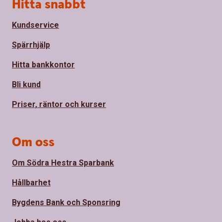
Sidfot
Hitta snabbt
Kundservice
Spärrhjälp
Hitta bankkontor
Bli kund
Priser, räntor och kurser
Om oss
Om Södra Hestra Sparbank
Hållbarhet
Bygdens Bank och Sponsring