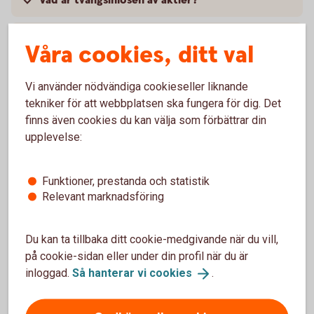
Vad är tvångsinlösen av aktier?
Var lär jag mig mer om aktier och
Våra cookies, ditt val
aktiemarknaden?
Vi använder nödvändiga cookieseller liknande
Vad behöver jag för att börja handla med aktier
tekniker för att webbplatsen ska fungera för dig. Det
finns även cookies du kan välja som förbättrar din
Hur flyttar jag mina aktier till er?
upplevelse:
Funktioner, prestanda och statistik
Relevant marknadsföring
Köpa och sälja aktier
Du kan ta tillbaka ditt cookie-medgivande när du vill,
Handla aktier som kund
på cookie-sidan eller under din profil när du är
inloggad.
Så hanterar vi
cookies
.
Logga in och handla
aktier