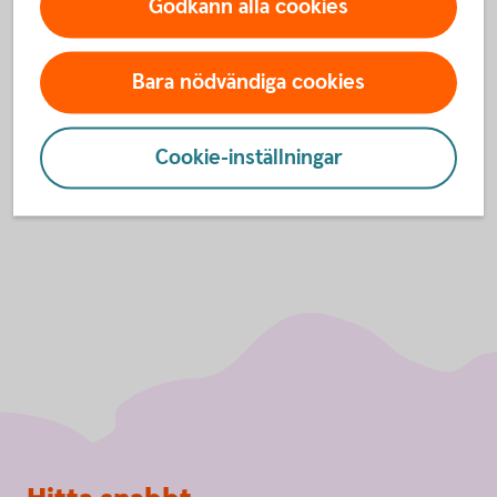
Godkänn alla cookies
Inte kund än?
Bara nödvändiga cookies
Bli kund och handla med
aktier
Cookie-inställningar
Sidfot