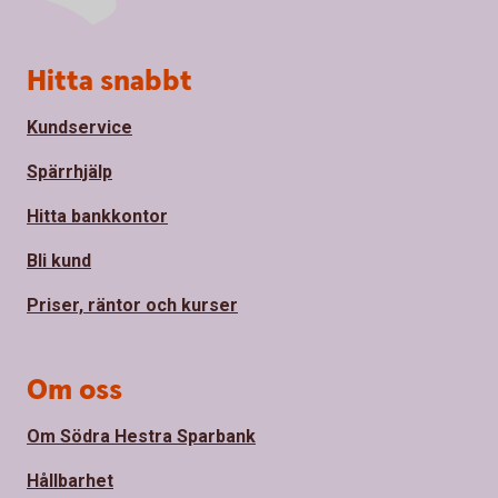
Sidfot
Hitta snabbt
Kundservice
Spärrhjälp
Hitta bankkontor
Bli kund
Priser, räntor och kurser
Om oss
Om Södra Hestra Sparbank
Hållbarhet