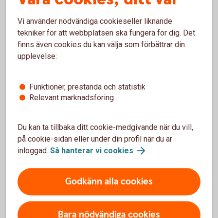
och Nordea Nordic
Fund med ISIN
Vi använder nödvändiga cookieseller liknande
FI0008813399.
tekniker för att webbplatsen ska fungera för dig. Det
Sammanslagningen
finns även cookies du kan välja som förbättrar din
sker den 4
upplevelse:
september 2026.
Swedbank
kundbrev (pdf)
Funktioner, prestanda och statistik
Nordea
Relevant marknadsföring
kundbrev Sv
(pdf)
Nordea
Du kan ta tillbaka ditt cookie-medgivande när du vill,
kundbrev eng
på cookie-sidan eller under din profil när du är
(pdf)
inloggad.
Så hanterar vi
cookies
.
Nordea
rättelse (pdf)
Godkänn alla cookies
Handelsbanken
23 maj 2026
Handelsbanken
sammanlägger
Fonder AB har
Bara nödvändiga cookies
fonder