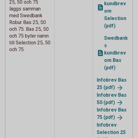
25, 50 och 75
kundbrev
läggs samman
om
med Swedbank
Selection
Robur Bas 25, 50
(pdf)
och 75. Bas 25, 50
och 75 byter namn
Swedbank
till Selection 25, 50
s
och 75
kundbrev
om Bas
(pdf)
Infobrev Bas
25
(pdf)
Infobrev Bas
50
(pdf)
Infobrev Bas
75
(pdf)
Infobrev
Selection 25