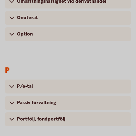
Omsättningshastighet vid derivathandel
Onoterat
Option
P
P/e-tal
Passiv förvaltning
Portfölj, fondportfölj