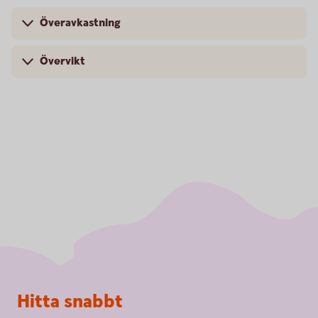
Överavkastning
Övervikt
Sidfot
Hitta snabbt