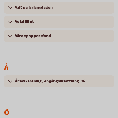
VaR på balansdagen
Volatilitet
Värdepappersfond
Å
Årsavkastning, engångsinsättning, %
Ö