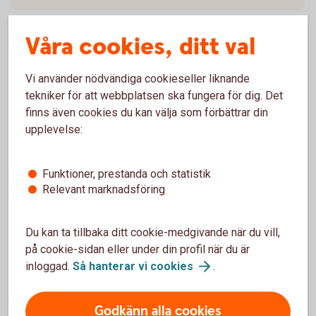
Kort ränta
Våra cookies, ditt val
Kreditspread
Vi använder nödvändiga cookieseller liknande
tekniker för att webbplatsen ska fungera för dig. Det
finns även cookies du kan välja som förbättrar din
upplevelse:
L
Funktioner, prestanda och statistik
Relevant marknadsföring
Likaviktat index
Likviddag fonder
Du kan ta tillbaka ditt cookie-medgivande när du vill,
på cookie-sidan eller under din profil när du är
inloggad.
Så hanterar vi
cookies
.
Lång ränta
Löptid
Godkänn alla cookies