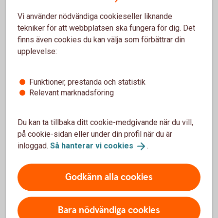
En finansiell produkt, till exempel en fond, kan
Vi använder nödvändiga cookieseller liknande
innehålla investeringar som är hållbara enligt SFDR
tekniker för att webbplatsen ska fungera för dig. Det
och bidrar till ett miljömässigt eller socialt mål.
finns även cookies du kan välja som förbättrar din
Vid en rådgivning kan du ange hur stor del av
upplevelse:
fonden som du vill ska bestå av sådana hållbara
investeringar.
Funktioner, prestanda och statistik
SFDR – EU:s
Disclosureförordning
Relevant marknadsföring
Du kan ta tillbaka ditt cookie-medgivande när du vill,
på cookie-sidan eller under din profil när du är
Exempel hållbarhetspreferenser
inloggad.
Så hanterar vi
cookies
.
När?
Du har en hög ambition när det gäller miljön och
social hållbarhet.
Godkänn alla cookies
Vad?
Det kan till röra sig om en investering i ett
ekologiskt jordbruk som även har bra
Bara nödvändiga cookies
arbetsförhållanden.