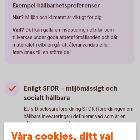
Exempel hållbarhetspreferenser
När?
Miljön och klimatet är viktigt för dig.
Vad?
Det kan gälla en investering i elbilar som
tillverkas under goda arbetsförhållanden och där
materialet i elbilen går att återanvändas eller
återvinnas till en större del.
Enligt SFDR – miljömässigt och
socialt hållbara
EU:s Disclosureförordning SFDR (förordningen om
hållbara investeringar) definierar vad som är en
hållbar investering från ett miljömässigt eller
socialt perspektiv.
Våra cookies, ditt val