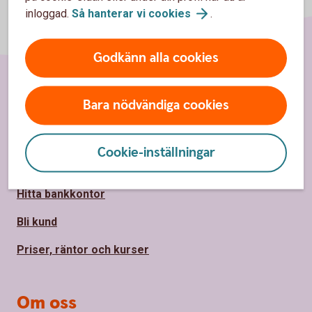
inloggad.
Så hanterar vi
cookies
.
Godkänn alla cookies
Sidfot
Bara nödvändiga cookies
Hitta snabbt
Kundservice
Cookie-inställningar
Spärrhjälp
Hitta bankkontor
Bli kund
Priser, räntor och kurser
Om oss