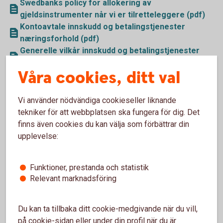
Swedbanks policy for allokering av
gjeldsinstrumenter når vi er tilretteleggere (pdf)
Kontoavtale innskudd og betalingstjenester
næringsforhold (pdf)
Generelle vilkår innskudd og betalingstjenester
kontoavtale næringsforhold (pdf)
Våra cookies, ditt val
Veiledende prisopplysninger for handel gjennom
Swedbank (pdf)
Informasjon om markedsplasser mv (pdf)
Vi använder nödvändiga cookieseller liknande
tekniker för att webbplatsen ska fungera för dig. Det
Handelsfullmakt (pdf)
finns även cookies du kan välja som förbättrar din
Informasjon til kunder om egenskaper og risiko
upplevelse:
knyttet til fondsobligasjoner (pdf)
Funktioner, prestanda och statistik
Relevant marknadsföring
Du kan ta tillbaka ditt cookie-medgivande när du vill,
på cookie-sidan eller under din profil när du är