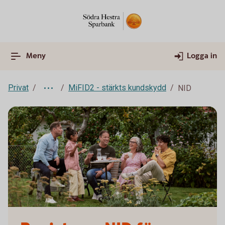
Meny
Logga in
Privat
MiFID2 - stärkts kundskydd
NID