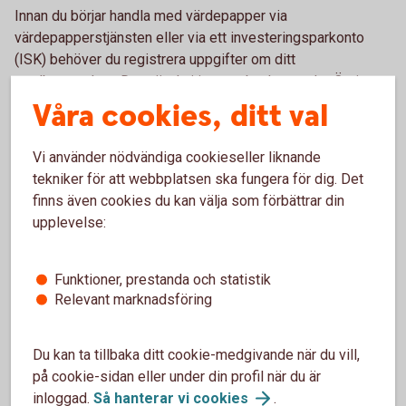
Innan du börjar handla med värdepapper via
värdepapperstjänsten eller via ett investeringsparkonto
(ISK) behöver du registrera uppgifter om ditt
medborgarskap. Det gör du i internetbanken under Övriga
tjänster eller i appen under Personuppgifter, Registrera
Våra cookies, ditt val
Nationellt ID.
Vi använder nödvändiga cookieseller liknande
Kontakta oss om du har problem att registrera dina
tekniker för att webbplatsen ska fungera för dig. Det
uppgifter så hjälper vi dig.
finns även cookies du kan välja som förbättrar din
upplevelse:
Här hittar du ditt NID
Funktioner, prestanda och statistik
Relevant marknadsföring
Här hittar du landskoder som behövs för att skapa ett NID.
Du kan ta tillbaka ditt cookie-medgivande när du vill,
på cookie-sidan eller under din profil när du är
Vad är CONCAT?
inloggad.
Så hanterar vi
cookies
.