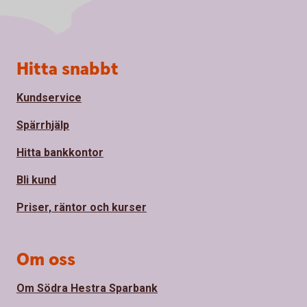
Sidfot
Hitta snabbt
Kundservice
Spärrhjälp
Hitta bankkontor
Bli kund
Priser, räntor och kurser
Om oss
Om Södra Hestra Sparbank