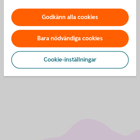
CONCAT innebär att ditt NID är ett EU-standardnummer som
innehåller födelsedatum, förnamn och efternamn som vi
Godkänn alla cookies
skapar åt dig.
Bara nödvändiga cookies
NID för länder inom EU/EES
Cookie-inställningar
NID för länder utanför EU/EES